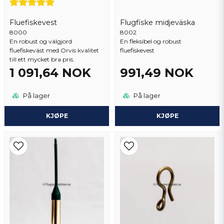
1 år siden
Fluefiskevest
Flugfiske midjeväska
Stefan
8000
Send spørsmål
8002
1 år siden
En robust og välgjord
En fleksibel og robust
fluefiskeväst med Orvis kvalitet
fluefiskevest
Stefan
till ett mycket bra pris.
1 år siden
1 091,64 NOK
991,49 NOK
Toppen.
På lager
På lager
Anonym
1 år siden
KJØPE
KJØPE
Mycket bra kvalitet