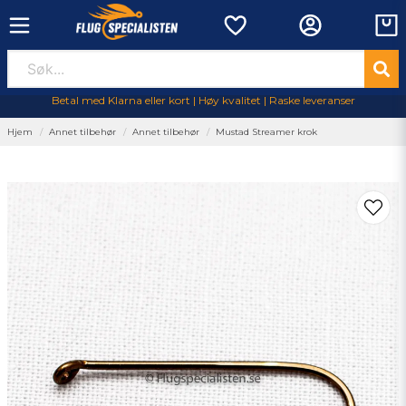
Betal med Klarna eller kort | Høy kvalitet | Raske leveranser
Hjem
Annet tilbehør
Annet tilbehør
Mustad Streamer krok