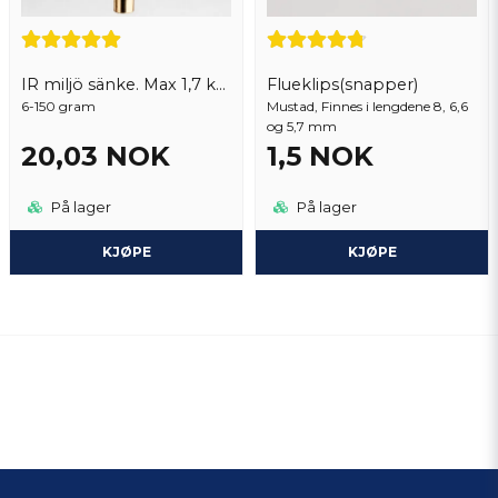
IR miljö sänke. Max 1,7 kg per order
Flueklips(snapper)
6-150 gram
Mustad, Finnes i lengdene 8, 6,6
og 5,7 mm
20,03 NOK
1,5 NOK
På lager
På lager
KJØPE
KJØPE