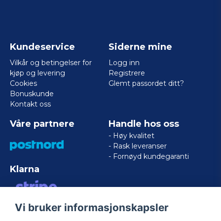
Kundeservice
Siderne mine
Vilkår og betingelser for
Logg inn
kjøp og levering
Registrere
Cookies
Glemt passordet ditt?
Bonuskunde
Kontakt oss
Våre partnere
Handle hos oss
- Høy kvalitet
- Rask leveranser
- Fornøyd kundegaranti
Klarna
Vi bruker informasjonskapsler
VISA/MASTERCARD/AMERICAN
EXPRESS