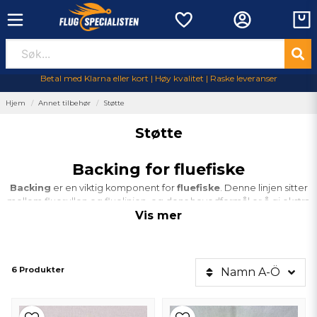
Betal med Klarna eller kort | Høy kvalitet | Raske leveranser
Hjem
Annet tilbehør
Støtte
Støtte
Backing for fluefiske
Backing
er en viktig komponent for
fluefiske
. Denne linjen sitter
mellom fluerullen og fluelinjen, og dens hovedformål er å gi ekstra
Vis mer
lengde og styrke når du fanger større fisk. Vår backing er kjent for sin
høye kvalitet og holdbarhet, noe som gjør den til et utmerket valg
enten du fisker etter harr, ørret eller regnbueørret.
Hvorfor velge riktig backing?
6 Produkter
Namn A-Ö
Å velge riktig
backing
er avgjørende for en vellykket
fiskeopplevelse. En backing av høy kvalitet tåler store belastninger