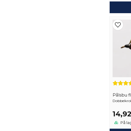
Pålsbu f
Dobbelkrok
14,9
På la