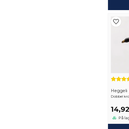
Heggeli
Dobbel krok
14,9
På la