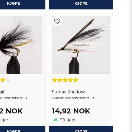
KJØPE
KJØPE
ail
Sunray Shadow
k størrelse 8,10.
Dubbekrok størrelse 8,10
92 NOK
14,92 NOK
ager
På lager
KJØPE
KJØPE