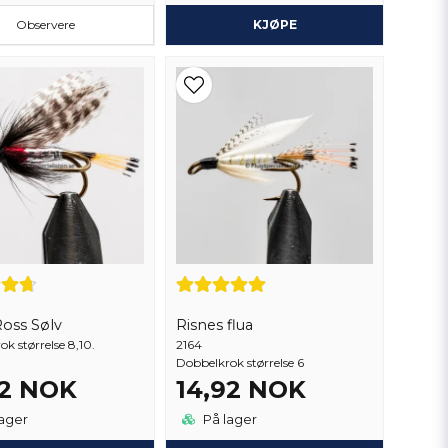
Observere
KJØPE
Ross Sølv
Risnes flua
k størrelse 8,10.
2164
Dobbelkrok størrelse 6
92 NOK
14,92 NOK
ager
På lager