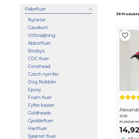
Fiskefluer
39 Produkt
Nyheter
Bruk av
våtfluer
med
dobbel krok
gir mange 
Gavekort
produsert i høyeste kvalitet og er tilgjengelig
eller erfaren sportsfisker
Utförsäljning
Abborfluer
Boobys
CDC fluer
Conehead
Czech nymfer
Dog Nobbler
Epoxy
Foam fluer
Fyllte kasser
Alexand
Goldheads
1928
Gjeddefluer
Krokstørrel
14,9
Harrfluer
Sjøørret fluer