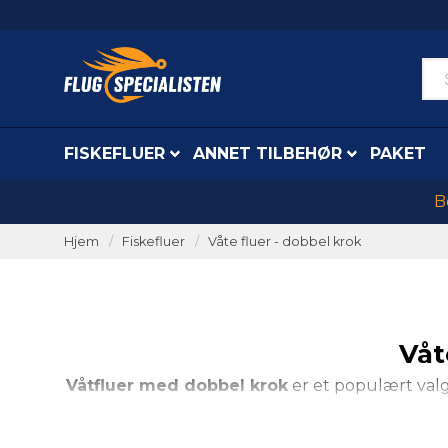
FISKEFLUER
ANNET TILBEHØR
PAKET
B
Hjem
Fiskefluer
Våte fluer - dobbel krok
Våt
Våtfluer med dobbel krok
er et populært val
og er kjent for å være effektive til å tiltrekke 