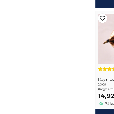
Royal C
2009
Krogstørre
14,9
På la