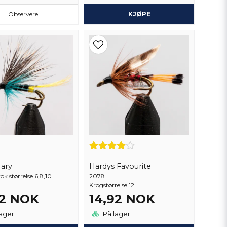
Observere
KJØPE
Mary
Hardys Favourite
k størrelse 6,8,10
2078
Krogstørrelse 12
92 NOK
14,92 NOK
ager
På lager