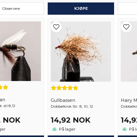
Observere
KJØPE
an
Gullbassen
Hairy 
 stl 8,12
Dobbelkrok Str. 8, 10, 12
Dobbelkro
2 NOK
14,92 NOK
14,
ger
På lager
På l