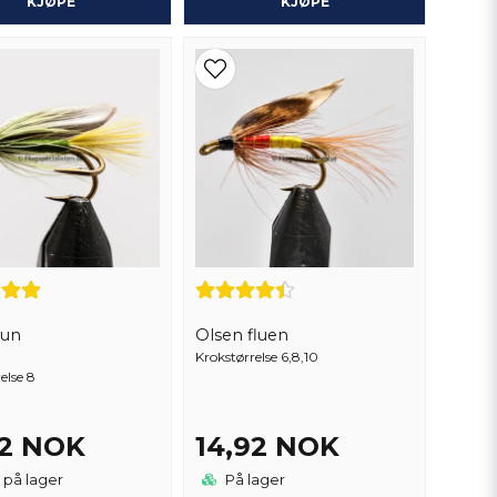
KJØPE
KJØPE
Dun
Olsen fluen
Krokstørrelse 6,8,10
else 8
92 NOK
14,92 NOK
 på lager
På lager