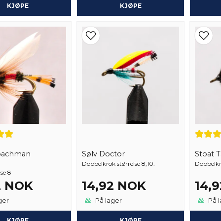
KJØPE
KJØPE
oachman
Sølv Doctor
Stoat T
Dobbelkrok størrelse 8,10.
Dobbelkro
lse 8
2 NOK
14,92 NOK
14,
ger
På lager
På l
KJØPE
KJØPE