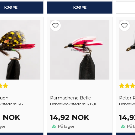
KJØPE
KJØPE
luen
Parmachene Belle
Peter 
 størrelse 6,8
Dobbelkrok størrelse 6, 8,10.
Dobbelkro
2 NOK
14,92 NOK
14,
ger
På lager
På l