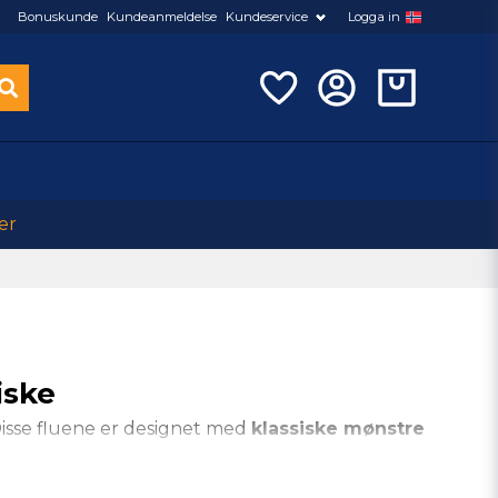
Bonuskunde
Kundeanmeldelse
Kundeservice
Logga in
er
iske
 Disse fluene er designet med
klassiske mønstre
 for å få fisken på kroken og holde den sikkert