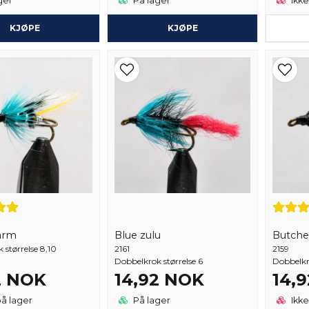
ger
På lager
Ikke
KJØPE
KJØPE
arm
Blue zulu
Butche
 størrelse 8,10
2161
2159
Dobbelkrok størrelse 6
Dobbelkro
2 NOK
14,92 NOK
14,
på lager
På lager
Ikke