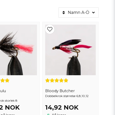
Namn A-Ö
e vann, hvor fisken oftest finnes. Våre fluer er
keforhold og preferanser. Enten du er nybegynner
på ditt neste fiskeeventyr.
Zulu
Bloody Butcher
Dobbelkrok størrelse 6,8,10,12
ok storlek 8
92 NOK
14,92 NOK