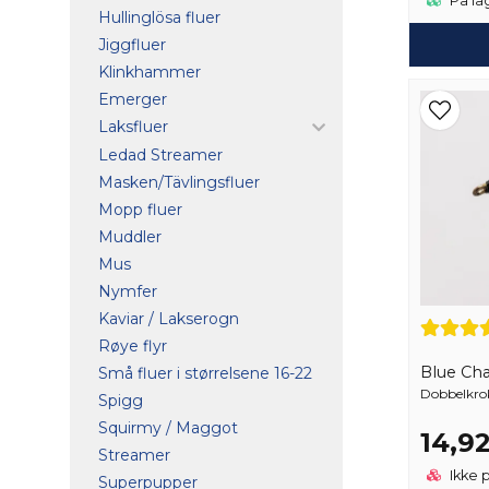
På la
Hullinglösa fluer
Jiggfluer
Klinkhammer
Emerger
Laksfluer
Ledad Streamer
Masken/Tävlingsfluer
Mopp fluer
Muddler
Mus
Nymfer
Kaviar / Lakserogn
Røye flyr
Blue Ch
Små fluer i størrelsene 16-22
Dobbelkrok
Spigg
Squirmy / Maggot
14,9
Streamer
Ikke 
Superpupper