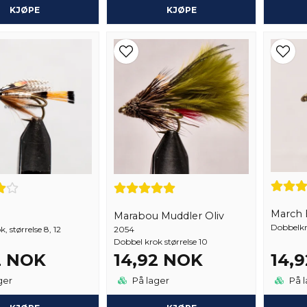
KJØPE
KJØPE
March 
Marabou Muddler Oliv
Dobbelkro
, størrelse 8, 12
2054
Dobbel krok størrelse 10
2 NOK
14,92 NOK
14,
ger
På lager
På l