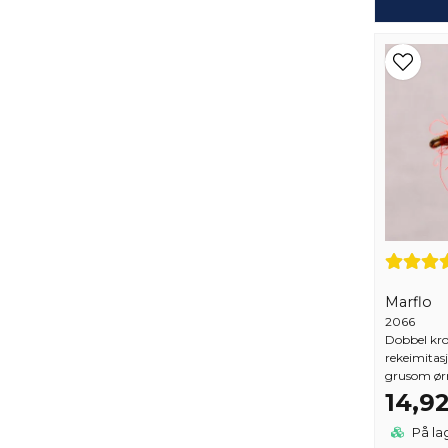
Marflo
2066
Dobbel kro
rekeimitas
grusom ørr
14,9
På la