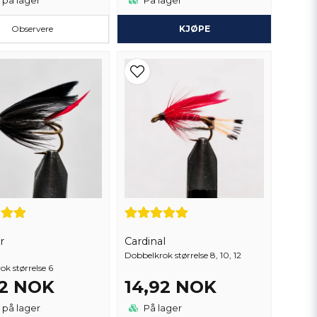
 på lager
På lager
Observere
KJØPE
r
Cardinal
Dobbelkrok størrelse 8, 10, 12
k størrelse 6
92 NOK
14,92 NOK
 på lager
På lager