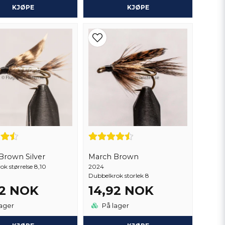
KJØPE
KJØPE
Brown Silver
March Brown
k størrelse 8,10
2024
Dubbelkrok storlek 8
92 NOK
14,92 NOK
ager
På lager