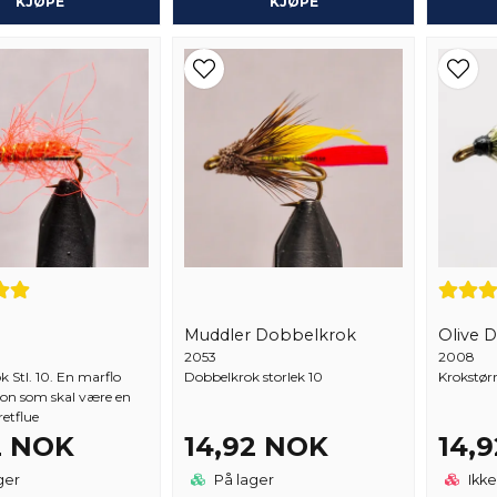
KJØPE
KJØPE
Muddler Dobbelkrok
Olive 
2053
2008
k Stl. 10. En marflo
Dobbelkrok storlek 10
Krokstørr
jon som skal være en
etflue
2 NOK
14,92 NOK
14,
ger
På lager
Ikke