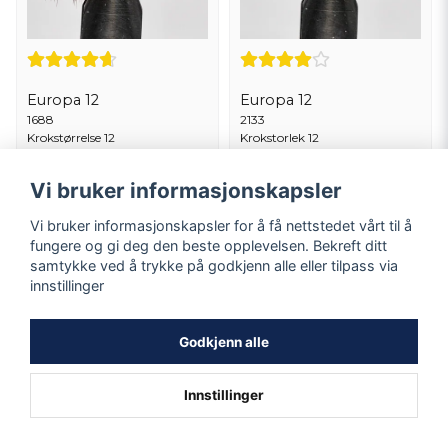
Europa 12
Europa 12
1688
2133
Krokstørrelse 12
Krokstorlek 12
14,72 NOK
14,72 NOK
Vi bruker informasjonskapsler
Ikke på lager
På lager
Vi bruker informasjonskapsler for å få nettstedet vårt til å
fungere og gi deg den beste opplevelsen. Bekreft ditt
Observere
KJØPE
samtykke ved å trykke på godkjenn alle eller tilpass via
innstillinger
Godkjenn alle
Innstillinger