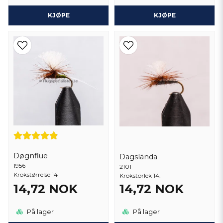
KJØPE
KJØPE
Døgnflue
Dagslända
1956
2101
Krokstørrelse 14
Krokstorlek 14.
14,72 NOK
14,72 NOK
På lager
På lager