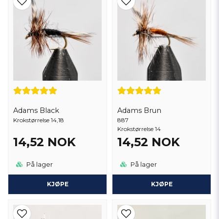
dagdragonflies, steinfluer og annet naturlig byttedyr som Grayling
ofte foretrekker. Disse fluemønstrene er vanligvis bundet med
forsiktighet for å matche størrelsen, fargen og bevegelsene til det
naturlige byttet så nøyaktig som mulig.
For å lykkes med
Harrfluer
, må Fly Fisher være forsiktig med
presentasjonen og teknologien hans. Siden grå er sjenert og
observant fisk, er en realistisk presentasjon av flua avgjørende. Dette
kan bety å bruke lange, fleksible kast og en langsom og naturlig
bevegelse av flua på vannet.
Harrfluer
er ofte bundet med ekstra
detaljer som Hackel og Wings for å forbedre deres realisme og
attraktivitet.
Adams Black
Adams Brun
Krokstørrelse 14,18
887
Oppsummert er
Harrfluer
fluemønstre spesialdesignet for å
Krokstørrelse 14
tiltrekke og lure Grayling, en krevende fiskeart som finnes i kaldt
14,52 NOK
14,52 NOK
vannstrømmer og innsjøer. Disse fluemønstrene er små, realistiske
og krever nøye presentasjon og teknologi for å lykkes med fluefiske
etter Grayling.
På lager
På lager
KJØPE
KJØPE