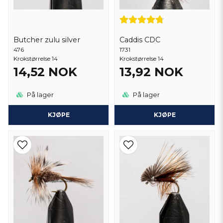
Butcher zulu silver
Caddis CDC
476
1731
Krokstørrelse 14
Krokstørrelse 14
14,52 NOK
13,92 NOK
På lager
På lager
KJØPE
KJØPE