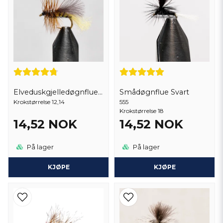
Elveduskgjelledøgnfluen,(klekker)
Smådøgnflue Svart
Krokstørrelse 12,14
555
Krokstørrelse 18
14,52 NOK
14,52 NOK
På lager
På lager
KJØPE
KJØPE