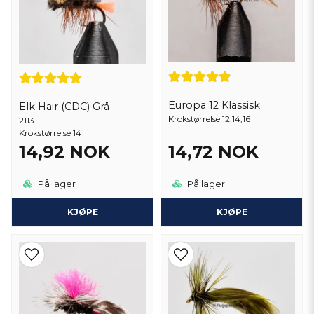
Europa 12 Klassisk
Elk Hair (CDC) Grå
Krokstørrelse 12,14,16
2113
Krokstørrelse 14
14,92 NOK
14,72 NOK
På lager
På lager
KJØPE
KJØPE