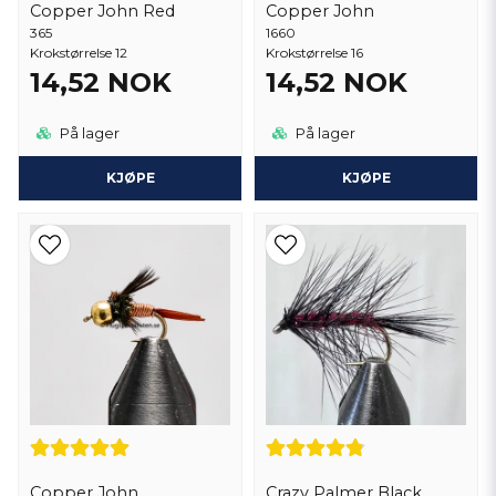
Copper John Red
Copper John
365
1660
Krokstørrelse 12
Krokstørrelse 16
14,52 NOK
14,52 NOK
På lager
På lager
KJØPE
KJØPE
Copper John
Crazy Palmer Black