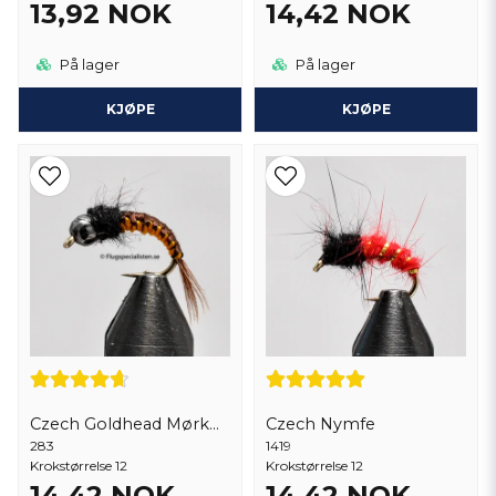
13,92 NOK
14,42 NOK
På lager
På lager
KJØPE
KJØPE
Czech Goldhead Mørkbrun
Czech Nymfe
283
1419
Krokstørrelse 12
Krokstørrelse 12
14,42 NOK
14,42 NOK