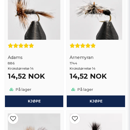
Adams
Arnemyran
886
1744
Krokstørrelse 14
Krokstørrelse 14
14,52 NOK
14,52 NOK
På lager
På lager
KJØPE
KJØPE