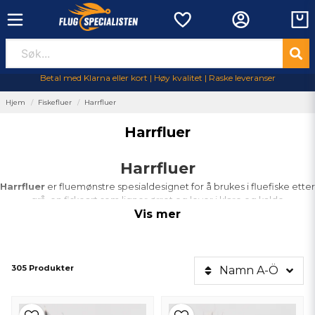
Betal med Klarna eller kort | Høy kvalitet | Raske leveranser
Hjem
Fiskefluer
Harrfluer
Harrfluer
Harrfluer
Harrfluer
er fluemønstre spesialdesignet for å brukes i fluefiske etter
grå, en fiskeart som ligner ørret og lever i klare og kalde
Vis mer
vannstrømmer og innsjøer, spesielt i nordlige regioner. Harr er kjent
for sin skyggefulle og krevende smak når det gjelder å velge
byttedyr, noe som betyr at fluefiskere ofte må bruke realistiske
fluemønstre for å tiltrekke dem.
305 Produkter
Namn A-Ö
Alt du trenger å vite om Harrflies
Harrflies
er vanligvis små og etterligner insekter som vårmygg,