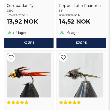
Compardun fly
Copper John Chantreu
2292
361
Krokstørrelse 12
Krokstørrelse 12
13,92 NOK
14,52 NOK
På lager
På lager
KJØPE
KJØPE