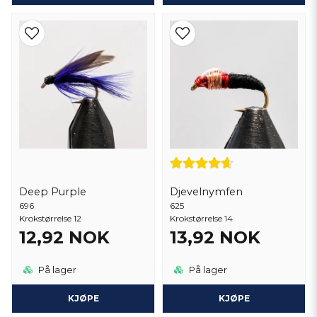
Deep Purple
Djevelnymfen
696
625
Krokstørrelse 12
Krokstørrelse 14
12,92 NOK
13,92 NOK
På lager
På lager
KJØPE
KJØPE