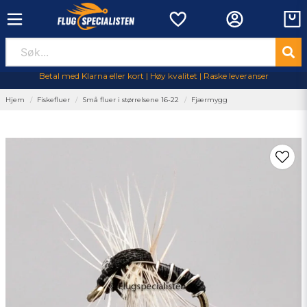
Betal med Klarna eller kort | Høy kvalitet | Raske leveranser
Hjem
Fiskefluer
Små fluer i størrelsene 16-22
Fjærmygg