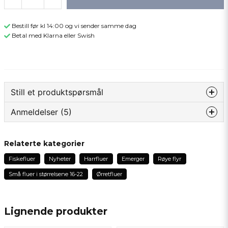
Bestill før kl 14:00 og vi sender samme dag
Betal med Klarna eller Swish
Still et produktspørsmål
Anmeldelser (5)
question
Spør oss om noe om dette produktet...
Ove
Relaterte kategorier
2 måneder siden
Fiskefluer
Nyheter
Harrfluer
Emerger
Røye flyr
name
Joachim
Navn
Små fluer i størrelsene 16-22
Ørretfluer
9 måneder siden
Roger
email
Lignende produkter
1 år siden
Epostadresse