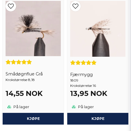
Smådøgnflue Grå
Fjærmygg
Krokstørrelse 8,18
1809
Krokstørrelse 16
14,55 NOK
13,95 NOK
På lager
På lager
KJØPE
KJØPE