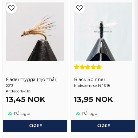
Lars-Erik
2 år siden
Kristian
Ja, du kan publisere spørsmålet mitt
3 år siden
Send spørsmål
Fjädermygga (hjorthår)
Black Spinner
2213
Krokstørrelse 14,16,18
Krokstorlek 18
13,45 NOK
13,95 NOK
På lager
På lager
KJØPE
KJØPE