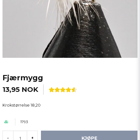
Fjærmygg
13,95 NOK
Krokstørrelse 18,20
1793
KJØPE
-
+