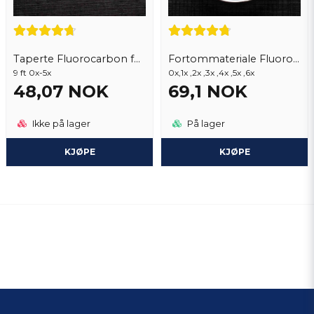
Taperte Fluorocarbon fortomer
Fortommateriale Fluorocarbon
9 ft 0x-5x
0x,1x ,2x ,3x ,4x ,5x ,6x
48,07 NOK
69,1 NOK
Ikke på lager
På lager
KJØPE
KJØPE