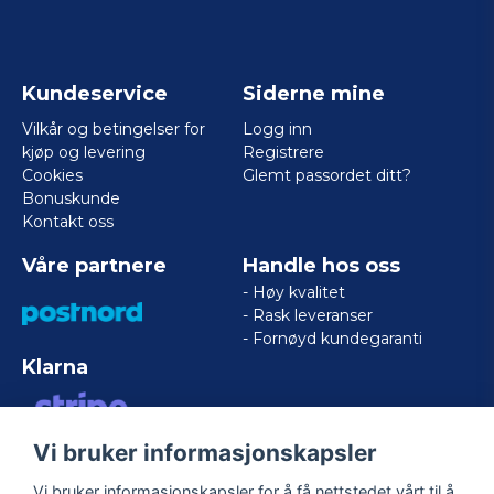
Kundeservice
Siderne mine
Vilkår og betingelser for
Logg inn
kjøp og levering
Registrere
Cookies
Glemt passordet ditt?
Bonuskunde
Kontakt oss
Våre partnere
Handle hos oss
- Høy kvalitet
- Rask leveranser
- Fornøyd kundegaranti
Klarna
Vi bruker informasjonskapsler
VISA/MASTERCARD/AMERICAN
EXPRESS
Vi bruker informasjonskapsler for å få nettstedet vårt til å