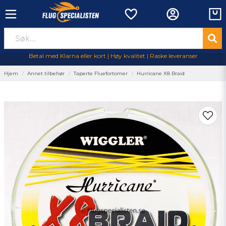
Betal med Klarna eller kort | Høy kvalitet | Raske leveranser
Hjem
Annet tilbehør
Taperte Fluefortomer
Hurricane X8 Braid