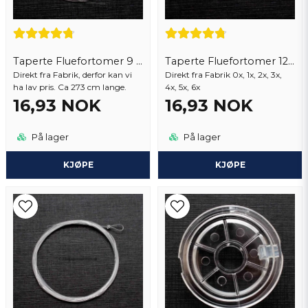
har ettersøkt!
0,10 mm=8,6 kg, 0,12 mm=10.0 kg, 0,14 mm= 11,8 kg,
0,16 mm= 13,6 kg, 0,18 mm=16,3 kg.
Taperte Fluefortomer 9 ft
Taperte Fluefortomer 12 Ft
Direkt fra Fabrik, derfor kan vi
Send spørsmål
Direkt fra Fabrik 0x, 1x, 2x, 3x,
ha lav pris. Ca 273 cm lange.
4x, 5x, 6x
16,93 NOK
16,93 NOK
På lager
På lager
KJØPE
KJØPE