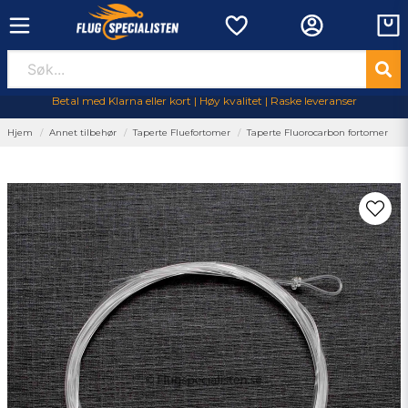
Betal med Klarna eller kort | Høy kvalitet | Raske leveranser
Hjem
Annet tilbehør
Taperte Fluefortomer
Taperte Fluorocarbon fortomer