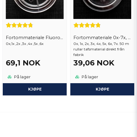
Fortommateriale Fluorocarbon
Fortommateriale 0x-7x, 50 m
0x,1x ,2x ,3x ,4x ,5x ,6x
0x, 1x, 2x, 3x, 4x, 5x, 6x, 7x. 50 m
rullar tafsmaterial direkt från
fabrik
69,1 NOK
39,06 NOK
På lager
På lager
KJØPE
KJØPE