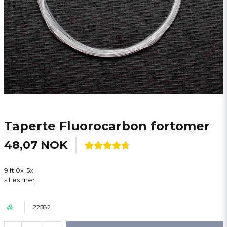
Taperte Fluorocarbon fortomer
48,07 NOK
9 ft 0x-5x
Les mer
22582