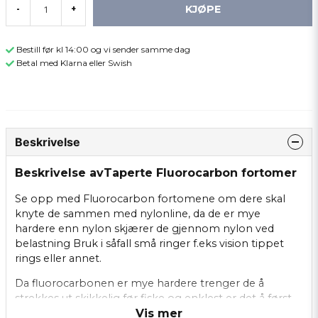
KJØPE
-
+
Bestill før kl 14:00 og vi sender samme dag
Betal med Klarna eller Swish
Beskrivelse
Beskrivelse avTaperte Fluorocarbon fortomer
Se opp med Fluorocarbon fortomene om dere skal
knyte de sammen med nylonline, da de er mye
hardere enn nylon skjærer de gjennom nylon ved
belastning Bruk i såfall små ringer f.eks vision tippet
rings eller annet.
Da fluorocarbonen er mye hardere trenger de å
strekkes ut skikkelig før fiske og enklest er det å først
Vis mer
dra de gjennom tommelen og pekefingeren så de blir