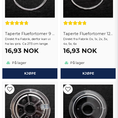
1 år siden
Butikken svarte
Hej!
Anonym
Detta har jag fått av tillverkaren.
1 år siden
Lars
1 år siden
Taperte Fluefortomer 9 ft
Taperte Fluefortomer 12 Ft
Direkt fra Fabrik, derfor kan vi
Send spørsmål
Direkt fra Fabrik 0x, 1x, 2x, 3x,
Anonym
ha lav pris. Ca 273 cm lange.
4x, 5x, 6x
1 år siden
16,93 NOK
16,93 NOK
Jan
På lager
På lager
2 år siden
Jan
KJØPE
KJØPE
2 år siden