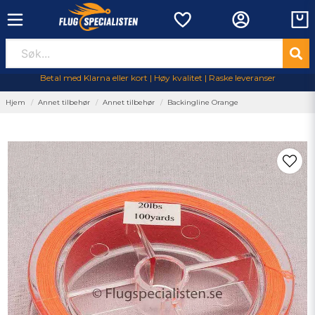
Betal med Klarna eller kort | Høy kvalitet | Raske leveranser
Hjem
Annet tilbehør
Annet tilbehør
Backingline Orange