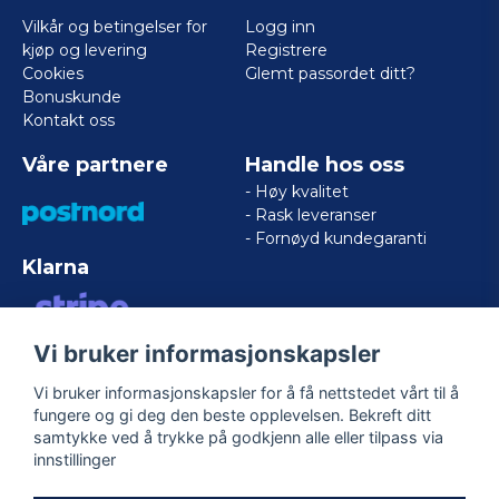
Vilkår og betingelser for
Logg inn
kjøp og levering
Registrere
Cookies
Glemt passordet ditt?
Bonuskunde
Kontakt oss
Våre partnere
Handle hos oss
- Høy kvalitet
- Rask leveranser
- Fornøyd kundegaranti
Klarna
Vi bruker informasjonskapsler
VISA/MASTERCARD/AMERICAN
EXPRESS
Vi bruker informasjonskapsler for å få nettstedet vårt til å
fungere og gi deg den beste opplevelsen. Bekreft ditt
samtykke ved å trykke på godkjenn alle eller tilpass via
Følg oss
innstillinger
Facebook