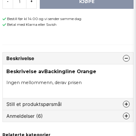
KJØPE
-
+
Bestill før kl 14:00 og vi sender samme dag
Betal med Klarna eller Swish
Beskrivelse
Beskrivelse avBackingline Orange
Ingen mellommenn, derav prisen
Still et produktspørsmål
Anmeldelser (6)
question
Spør oss om noe om dette produktet...
Lennart
Relaterte kategorier