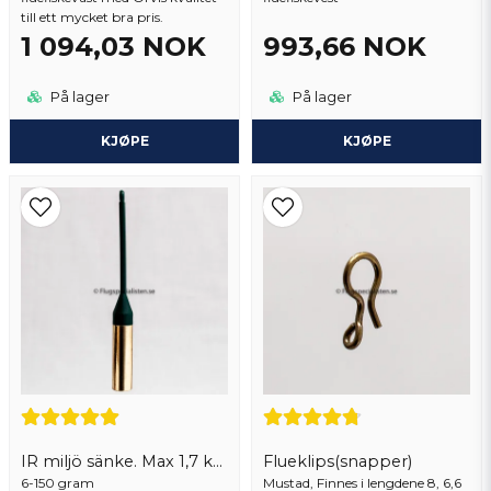
till ett mycket bra pris.
1 094,03 NOK
993,66 NOK
På lager
På lager
KJØPE
KJØPE
IR miljö sänke. Max 1,7 kg per order
Flueklips(snapper)
6-150 gram
Mustad, Finnes i lengdene 8, 6,6