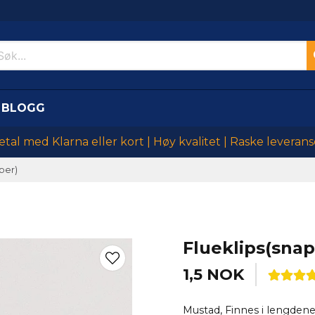
BLOGG
etal med Klarna eller kort | Høy kvalitet | Raske leverans
per)
Flueklips(snap
1,5 NOK
Mustad, Finnes i lengdene