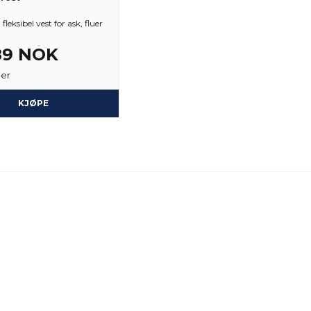
Lice-Lotte
3 år siden
fleksibel vest for ask, fluer
89 NOK
ger
KJØPE