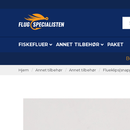
FISKEFLUER
ANNET TILBEHØR
PAKET
B
Hjem
Annet tilbehør
Annet tilbehør
Flueklips(snap