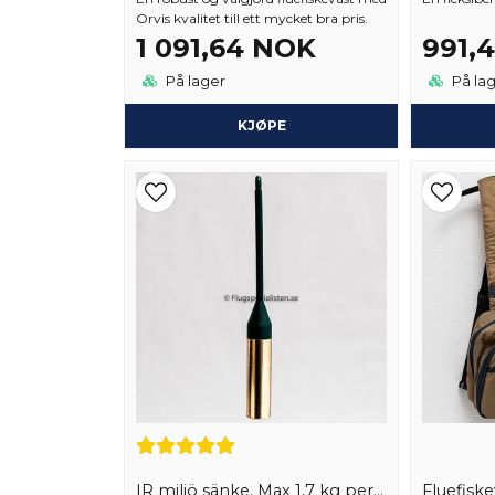
Orvis kvalitet till ett mycket bra pris.
1 091,64 NOK
991,
På lager
På la
KJØPE
IR miljö sänke. Max 1,7 kg per order
Fluefiske