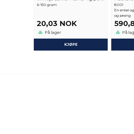
6-150 gram
8001
En enkel og 
og peang
20,03 NOK
590,
På lager
På la
KJØPE