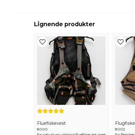
Lignende produkter
Fluefiskevest
Flugfisk
8000
8002
En robust og välgjord fluefiskeväst med
En fleksibel