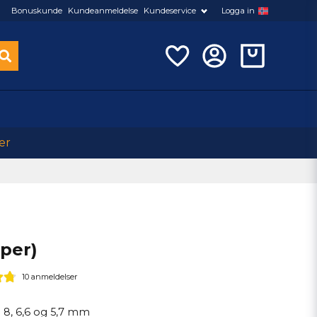
Bonuskunde
Kundeanmeldelse
Kundeservice
Logga in
er
per)
10 anmeldelser
 8, 6,6 og 5,7 mm