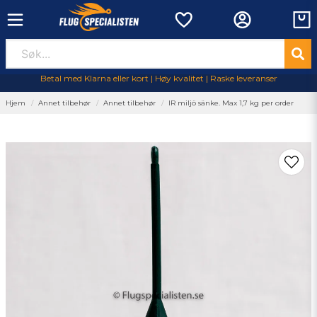
Betal med Klarna eller kort | Høy kvalitet | Raske leveranser
Hjem
Annet tilbehør
Annet tilbehør
IR miljö sänke. Max 1,7 kg per order