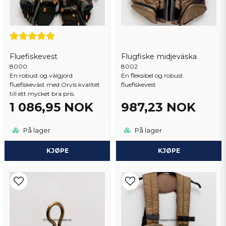
Fluefiskevest
Flugfiske midjeväska
8000
Send spørsmål
8002
En robust og välgjord
En fleksibel og robust
fluefiskeväst med Orvis kvalitet
fluefiskevest
till ett mycket bra pris.
1 086,95 NOK
987,23 NOK
På lager
På lager
KJØPE
KJØPE