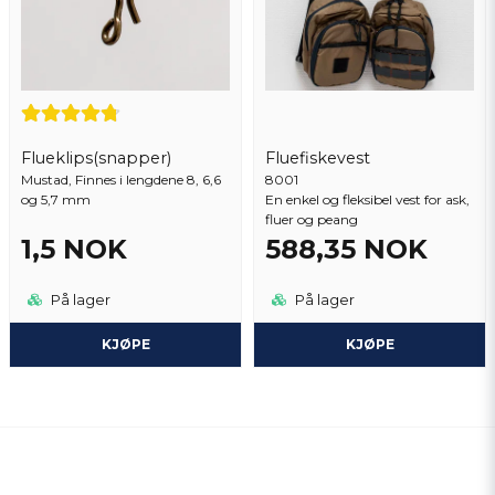
Flueklips(snapper)
Fluefiskevest
Mustad, Finnes i lengdene 8, 6,6
8001
og 5,7 mm
En enkel og fleksibel vest for ask,
fluer og peang
1,5 NOK
588,35 NOK
På lager
På lager
KJØPE
KJØPE