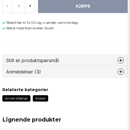
KJØPE
-
+
Bestill før kl 14:00 og vi sender samme dag
Betal med Klarna eller Swish
Still et produktspørsmål
Anmeldelser (3)
question
Spør oss om noe om dette produktet...
Kjetil Magnus
Relaterte kategorier
2 år siden
Annet tilbehør
Kroker
name
Kjetil Magnus
Navn
2 år siden
Lignende produkter
Mats
email
3 år siden
Epostadresse