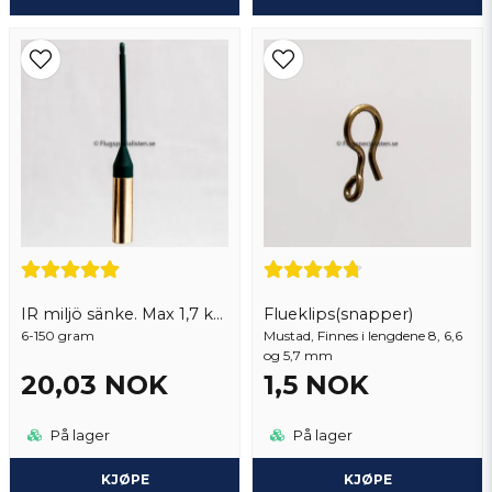
IR miljö sänke. Max 1,7 kg per order
Flueklips(snapper)
6-150 gram
Mustad, Finnes i lengdene 8, 6,6
og 5,7 mm
20,03 NOK
1,5 NOK
På lager
På lager
KJØPE
KJØPE