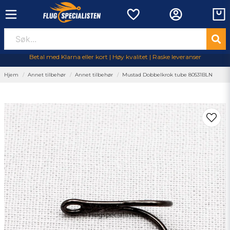
Betal med Klarna eller kort | Høy kvalitet | Raske leveranser
Hjem
Annet tilbehør
Annet tilbehør
Mustad Dobbelkrok tube 80531BLN