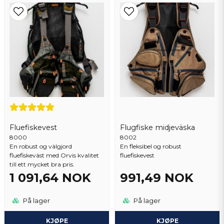
Perfekt storlek.
Ja, du kan publisere spørsmålet mitt
Fluefiskevest
Flugfiske midjeväska
8000
Send spørsmål
8002
En robust og välgjord
En fleksibel og robust
fluefiskeväst med Orvis kvalitet
fluefiskevest
till ett mycket bra pris.
1 091,64 NOK
991,49 NOK
På lager
På lager
KJØPE
KJØPE