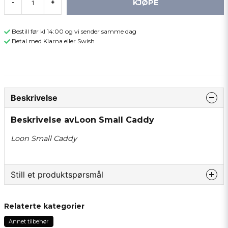
KJØPE
-
+
Bestill før kl 14:00 og vi sender samme dag
Betal med Klarna eller Swish
Beskrivelse
Beskrivelse avLoon Small Caddy
Loon Small Caddy
Still et produktspørsmål
question
Spør oss om noe om dette produktet...
Relaterte kategorier
Annet tilbehør