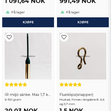
1 091,64 NOK
991,49 NOK
På lager
På lager
KJØPE
KJØPE
IR miljö sänke. Max 1,7 kg per order
Flueklips(snapper)
6-150 gram
Mustad, Finnes i lengdene 8, 6,6
og 5,7 mm
20,03 NOK
1,5 NOK