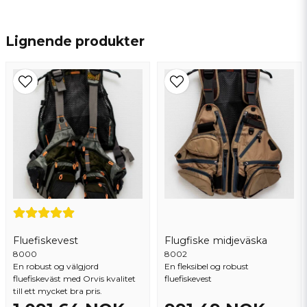
name
Navn
Lignende produkter
email
Epostadresse
Ja, du kan publisere spørsmålet mitt
Fluefiskevest
Flugfiske midjeväska
8000
8002
En robust og välgjord
En fleksibel og robust
fluefiskeväst med Orvis kvalitet
fluefiskevest
Send spørsmål
till ett mycket bra pris.