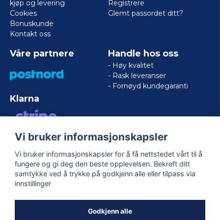
kjøp og levering
Registrere
Cookies
Glemt passordet ditt?
Bonuskunde
Kontakt oss
Våre partnere
Handle hos oss
- Høy kvalitet
- Rask leveranser
- Fornøyd kundegaranti
Klarna
Vi bruker informasjonskapsler
VISA/MASTERCARD/AMERICAN
EXPRESS
Vi bruker informasjonskapsler for å få nettstedet vårt til å
fungere og gi deg den beste opplevelsen. Bekreft ditt
samtykke ved å trykke på godkjenn alle eller tilpass via
Følg oss
innstillinger
Facebook
Godkjenn alle