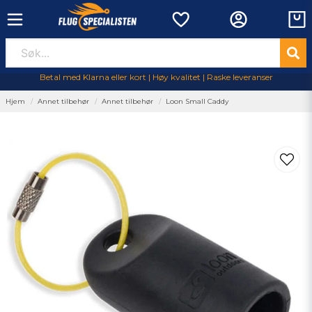
Betal med Klarna eller kort | Høy kvalitet | Raske leveranser
Hjem
Annet tilbehør
Annet tilbehør
Loon Small Caddy