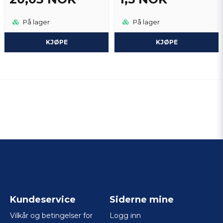
På lager
På lager
KJØPE
KJØPE
Kundeservice
Siderne mine
Vilkår og betingelser for
Logg inn