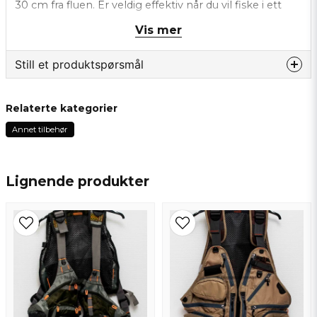
30 cm fra fluen. Er veldig effektiv når du vil fiske i ett
område i strømmen.
Vis mer
Still et produktspørsmål
question
Spør oss om noe om dette produktet...
Relaterte kategorier
Annet tilbehør
name
Navn
Lignende produkter
email
Epostadresse
Ja, du kan publisere spørsmålet mitt