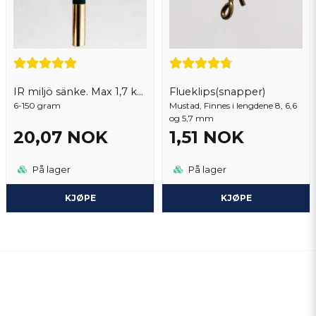
IR miljö sänke. Max 1,7 kg per order
Flueklips(snapper)
6-150 gram
Mustad, Finnes i lengdene 8, 6,6
og 5,7 mm
20,07 NOK
1,51 NOK
På lager
På lager
KJØPE
KJØPE