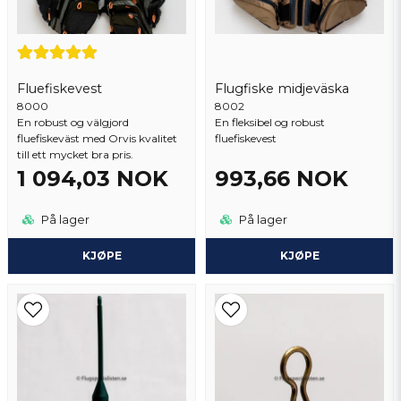
Fluefiskevest
Flugfiske midjeväska
8000
8002
En robust og välgjord
En fleksibel og robust
fluefiskeväst med Orvis kvalitet
fluefiskevest
Send spørsmål
till ett mycket bra pris.
1 094,03 NOK
993,66 NOK
På lager
På lager
KJØPE
KJØPE