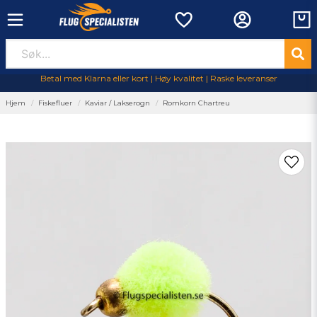
Betal med Klarna eller kort | Høy kvalitet | Raske leveranser
Hjem
Fiskefluer
Kaviar / Lakserogn
Romkorn Chartreu