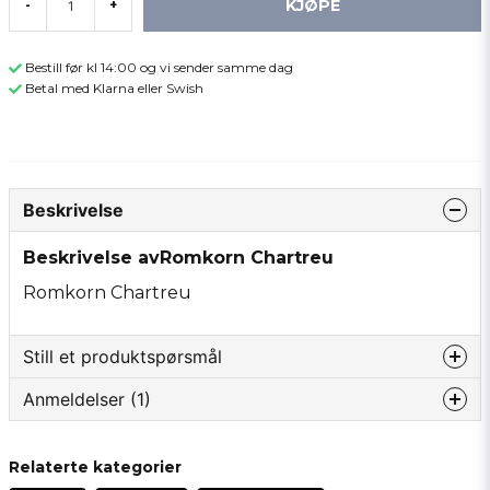
KJØPE
-
+
Bestill før kl 14:00 og vi sender samme dag
Betal med Klarna eller Swish
Beskrivelse
Beskrivelse avRomkorn Chartreu
Romkorn Chartreu
Still et produktspørsmål
Anmeldelser (1)
question
Spør oss om noe om dette produktet...
Lice-Lotte
Relaterte kategorier
3 år siden