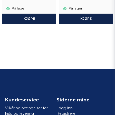
På lager
På lager
KJØPE
KJØPE
Kundeservice
Siderne mine
Vilkår og betingelser for
Logg inn
kjøp og levering
Registrere