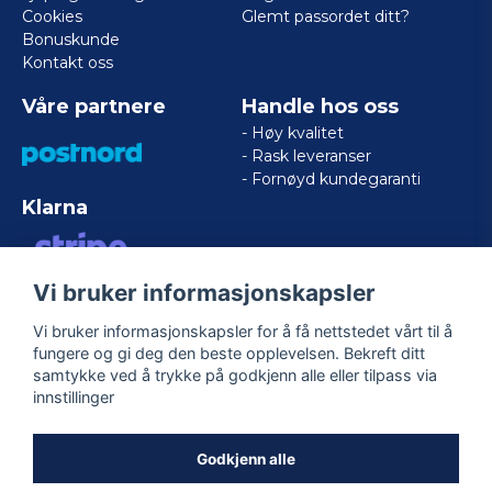
Cookies
Glemt passordet ditt?
Bonuskunde
Kontakt oss
Våre partnere
Handle hos oss
- Høy kvalitet
- Rask leveranser
- Fornøyd kundegaranti
Klarna
Vi bruker informasjonskapsler
VISA/MASTERCARD/AMERICAN
EXPRESS
Vi bruker informasjonskapsler for å få nettstedet vårt til å
fungere og gi deg den beste opplevelsen. Bekreft ditt
samtykke ved å trykke på godkjenn alle eller tilpass via
Følg oss
innstillinger
Facebook
Godkjenn alle