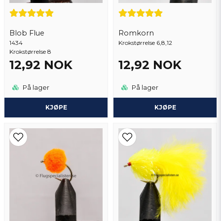
Patrik
3 år siden
Blob Flue
Romkorn
1434
Send spørsmål
Krokstørrelse 6,8,12
Krokstørrelse 8
12,92 NOK
12,92 NOK
På lager
På lager
KJØPE
KJØPE