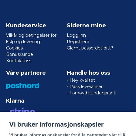
Kundeservice
Siderne mine
Vilkår og betingelser for
Logg inn
kjøp og levering
Registrere
Cookies
Glemt passordet ditt?
Bonuskunde
Kontakt oss
Våre partnere
Handle hos oss
- Høy kvalitet
- Rask leveranser
- Fornøyd kundegaranti
Klarna
Vi bruker informasjonskapsler
VISA/MASTERCARD/AMERICAN
EXPRESS
Vi bruker informasjonskapsler for å få nettstedet vårt til å