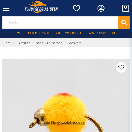
Betal med Klarna eller kort | Høy kvalitet | Raske leveranser
Hjem
Fiskefluer
Kaviar / Lakserogn
Romkorn