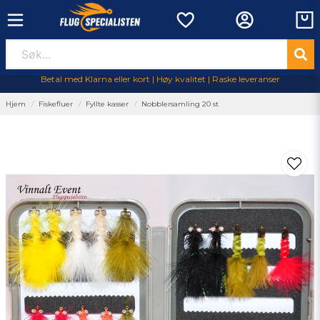
Betal med Klarna eller kort | Høy kvalitet | Raske leveranser
Hjem
Fiskefluer
Fyllte kasser
Nobblersamling 20 st