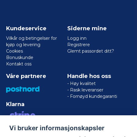
Kundeservice
Siderne mine
Vilkår og betingelser for
Logg inn
kjøp og levering
Registrere
Cookies
Glemt passordet ditt?
Bonuskunde
Kontakt oss
Våre partnere
Handle hos oss
- Høy kvalitet
- Rask leveranser
- Fornøyd kundegaranti
Klarna
Vi bruker informasjonskapsler
VISA/MASTERCARD/AMERICAN
EXPRESS