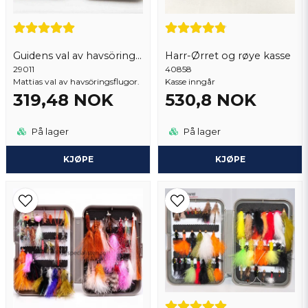
Guidens val av havsöringsflugor 18 st
Harr-Ørret og røye kasse
29011
Send spørsmål
40858
Mattias val av havsöringsflugor.
Kasse inngår
319,48 NOK
530,8 NOK
På lager
På lager
KJØPE
KJØPE