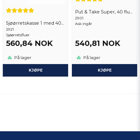
Put & Take Super, 40 fluer
2901
Sjøørretskasse 1 med 40 stk fluer
Ask ingår
2921
Sjøørretsfluer
560,84 NOK
540,81 NOK
På lager
På lager
KJØPE
KJØPE