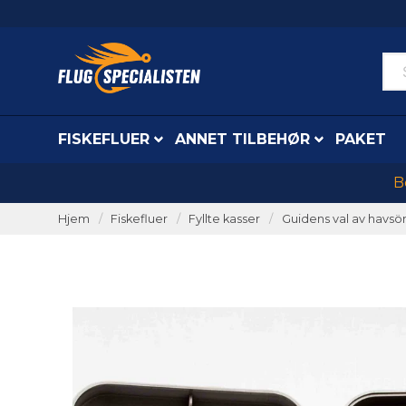
FISKEFLUER
ANNET TILBEHØR
PAKET
B
Hjem
Fiskefluer
Fyllte kasser
Guidens val av havsör