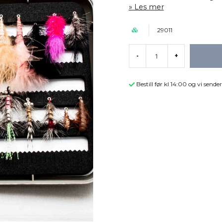
Les mer
29011
-
+
Bestill før kl 14:00 og vi sen