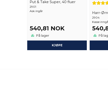
Put & Take Super, 40 fluer
2901
Ask ingår
Harr-Ørre
2904
Kasse inng
540,81 NOK
540,
På lager
På la
KJØPE