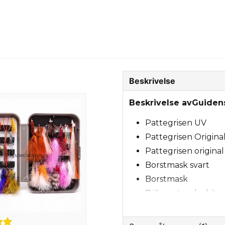
Beskrivelse
Beskrivelse avGuidens
Pattegrisen UV
Pattegrisen Origina
Pattegrisen origina
Borstmask svart
Borstmask
Räka natural white
Spigg
Vaskebjørnen