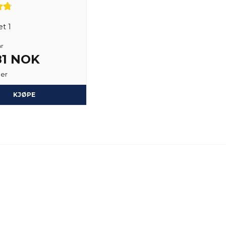
Mats
1 år siden
t 1
Andre
1 år siden
år
81 NOK
Per-einar
2 år siden
ger
Torgny
KJØPE
3 år siden
Det blir spännade att prö
Patrik
3 år siden