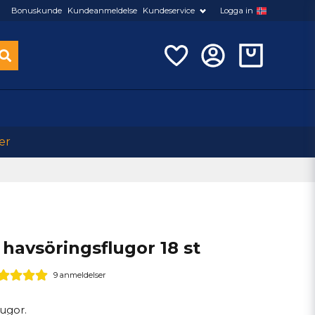
Bonuskunde
Kundeanmeldelse
Kundeservice
Logga in
er
 havsöringsflugor 18 st
9 anmeldelser
lugor.