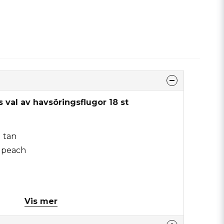
 val av havsöringsflugor 18 st
l tan
l peach
Vis mer