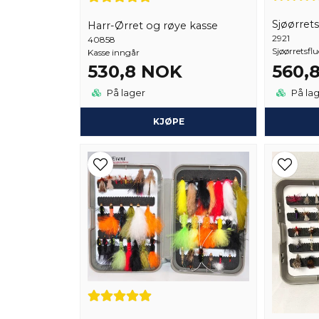
Harr-Ørret og røye kasse
2921
40858
Sjøørretsflu
Kasse inngår
530,8 NOK
560,
På lager
På la
KJØPE