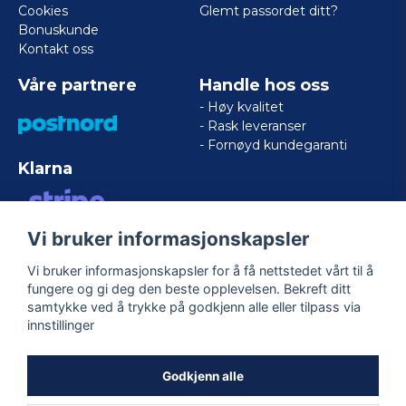
Cookies
Glemt passordet ditt?
Bonuskunde
Kontakt oss
Våre partnere
Handle hos oss
- Høy kvalitet
- Rask leveranser
- Fornøyd kundegaranti
Klarna
Vi bruker informasjonskapsler
VISA/MASTERCARD/AMERICAN
EXPRESS
Vi bruker informasjonskapsler for å få nettstedet vårt til å
fungere og gi deg den beste opplevelsen. Bekreft ditt
samtykke ved å trykke på godkjenn alle eller tilpass via
Følg oss
innstillinger
Facebook
Godkjenn alle