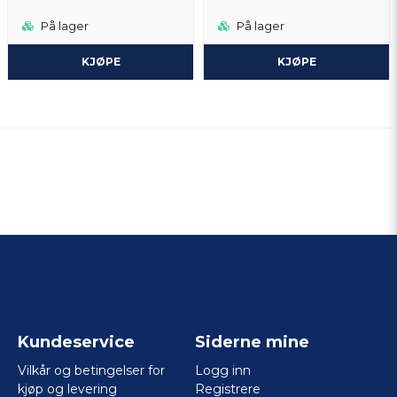
På lager
På lager
KJØPE
KJØPE
Kundeservice
Siderne mine
Vilkår og betingelser for
Logg inn
kjøp og levering
Registrere