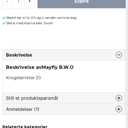
KJØPE
-
+
Bestill før kl 14:00 og vi sender samme dag
Betal med Klarna eller Swish
Beskrivelse
Beskrivelse avMayfly B.W.O
Krogstørrelse 20.
Still et produktspørsmål
Anmeldelser (1)
question
Spør oss om noe om dette produktet...
Kristian
Relaterte kategorier