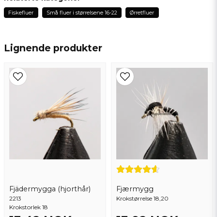
3 år siden
Fiskefluer
Små fluer i størrelsene 16-22
Ørretfluer
name
Navn
Lignende produkter
email
Epostadresse
Ja, du kan publisere spørsmålet mitt
Fjädermygga (hjorthår)
Fjærmygg
2213
Send spørsmål
Krokstørrelse 18,20
Krokstorlek 18