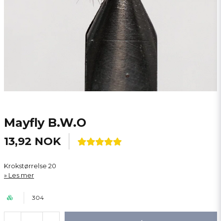
Mayfly B.W.O
13,92 NOK
Krokstørrelse 20
Les mer
304