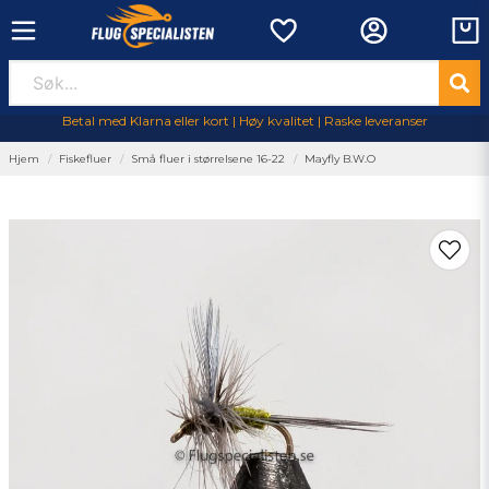
Betal med Klarna eller kort | Høy kvalitet | Raske leveranser
Hjem
Fiskefluer
Små fluer i størrelsene 16-22
Mayfly B.W.O