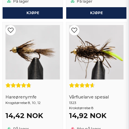
På lager
På lager
KJØPE
KJØPE
Hareørenymfe
Vårfluelarve spesial
Krogstørrelse 8, 10, 12
1323
Krokstørrelse 8
14,42 NOK
14,92 NOK
På lager
Ikke på lager