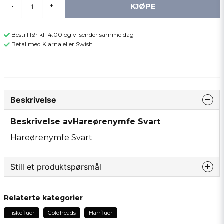
KJØPE
-
+
Bestill før kl 14:00 og vi sender samme dag
Betal med Klarna eller Swish
Beskrivelse
Beskrivelse avHareørenymfe Svart
Hareørenymfe Svart
Still et produktspørsmål
question
Spør oss om noe om dette produktet...
Relaterte kategorier
Fiskefluer
Goldheads
Harrfluer