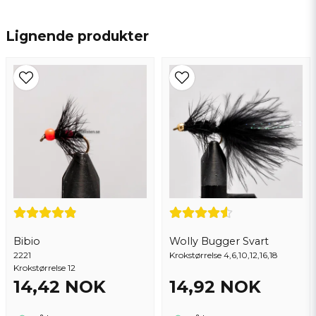
name
Navn
Lignende produkter
email
Epostadresse
Ja, du kan publisere spørsmålet mitt
Bibio
Wolly Bugger Svart
2221
Krokstørrelse 4,6,10,12,16,18
Krokstørrelse 12
14,42 NOK
14,92 NOK
Send spørsmål