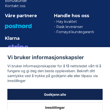
Bonuskunde
Kontakt oss
Våre partnere
Handle hos oss
- Høy kvalitet
- Rask leveranser
- Fornøyd kundegaranti
Klarna
Vi bruker informasjonskapsler
VISA/MASTERCARD/AMERICAN
EXPRESS
Vi bruker informasjonskapsler for å få nettstedet vårt til å
fungere og gi deg den beste opplevelsen. Bekreft ditt
samtykke ved å trykke på godkjenn alle eller tilpass via
Følg oss
innstillinger
Facebook
Godkjenn alle
Innstillinger