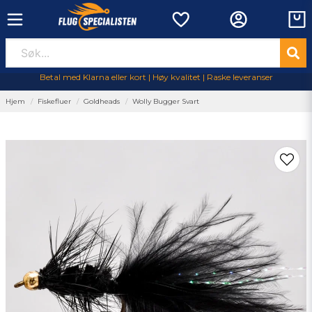
Betal med Klarna eller kort | Høy kvalitet | Raske leveranser
Hjem
Fiskefluer
Goldheads
Wolly Bugger Svart