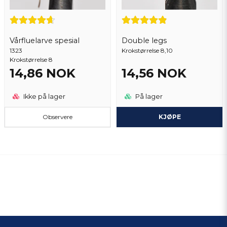
Vårfluelarve spesial
Double legs
1323
Krokstørrelse 8,10
Krokstørrelse 8
14,86 NOK
14,56 NOK
Ikke på lager
På lager
Observere
KJØPE