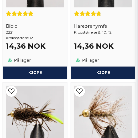
👍👍
Hans
2 år siden
Send spørsmål
Bibio
Hareørenymfe
2221
Krogstørrelse 8, 10, 12
Hans
Krokstørrelse 12
2 år siden
14,36 NOK
14,36 NOK
Hans
2 år siden
På lager
På lager
Peter
KJØPE
KJØPE
3 år siden