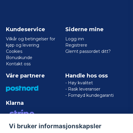
Kundeservice
Siderne mine
Vilkår og betingelser for
Logg inn
kjøp og levering
Registrere
Cookies
Glemt passordet ditt?
Bonuskunde
Kontakt oss
Våre partnere
Handle hos oss
- Høy kvalitet
- Rask leveranser
- Fornøyd kundegaranti
Klarna
Vi bruker informasjonskapsler
VISA/MASTERCARD/AMERICAN
EXPRESS