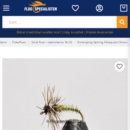
Betal med Klarna eller kort | Høy kvalitet | Raske leveranser
Hjem
Fiskefluer
Små fluer i størrelsene 16-22
Emerging Spring Mosquito Oliven