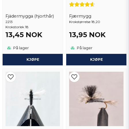
Fjädermygga (hjorthår)
Fjærmygg
2213
Send spørsmål
Krokstørrelse 18,20
Krokstorlek 18
13,45 NOK
13,95 NOK
På lager
På lager
KJØPE
KJØPE