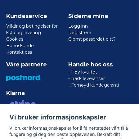
Kundeservice
Siderne mine
Vilkår og betingelser for
Logg inn
kjøp og levering
Registrere
Cookies
Glemt passordet ditt?
Bonuskunde
Kontakt oss
Våre partnere
Handle hos oss
- Høy kvalitet
- Rask leveranser
- Fornøyd kundegaranti
Klarna
Vi bruker informasjonskapsler
VISA/MASTERCARD/AMERICAN
EXPRESS
Vi bruker informasjonskapsler for å få nettstedet vårt til å
fungere og gi deg den beste opplevelsen. Bekreft ditt