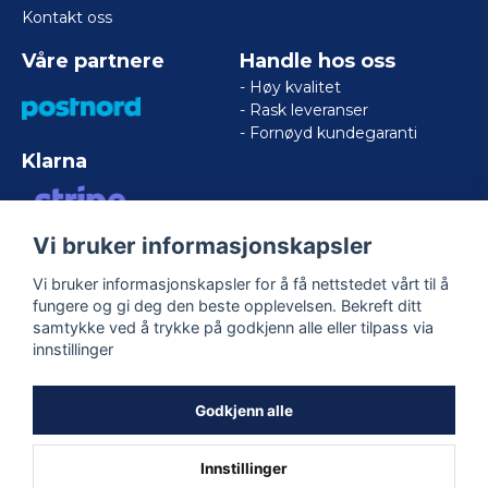
Kontakt oss
Våre partnere
Handle hos oss
- Høy kvalitet
- Rask leveranser
- Fornøyd kundegaranti
Klarna
Vi bruker informasjonskapsler
VISA/MASTERCARD/AMERICAN
EXPRESS
Vi bruker informasjonskapsler for å få nettstedet vårt til å
fungere og gi deg den beste opplevelsen. Bekreft ditt
samtykke ved å trykke på godkjenn alle eller tilpass via
Følg oss
innstillinger
Facebook
Godkjenn alle
Innstillinger