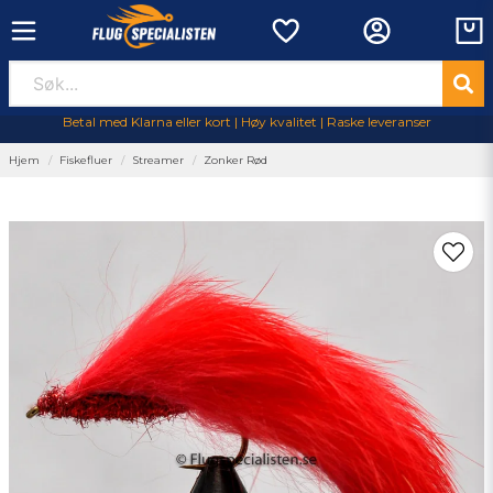
Betal med Klarna eller kort | Høy kvalitet | Raske leveranser
Hjem
Fiskefluer
Streamer
Zonker Rød