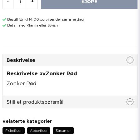
KJØPE
-
+
Bestill før kl 14:00 og vi sender samme dag
Betal med Klarna eller Swish
Beskrivelse
Beskrivelse avZonker Rød
Zonker Rød
Still et produktspørsmål
question
Spør oss om noe om dette produktet...
Relaterte kategorier
Fiskefluer
Abborfluer
Streamer