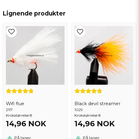
name
Navn
Lignende produkter
email
Epostadresse
Ja, du kan publisere spørsmålet mitt
Wifi flue
Black devil streamer
2117
1029
Krokstørrelse 8
Krokstørrelse 8
14,96 NOK
14,96 NOK
Send spørsmål
På lager
På lager