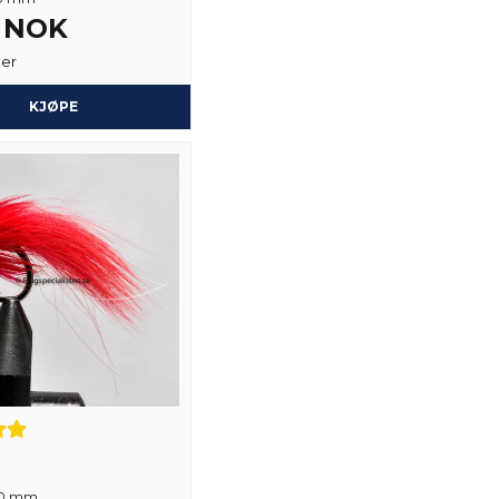
name
Navn
2 NOK
ger
KJØPE
Ja, du kan publiser
 10 mm