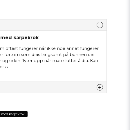
 med karpekrok
om oftest fungerer når ikke noe annet fungerer.
ter fortom som dras langsomt på bunnen der
 og siden flyter opp når man slutter å dra. Kan
iss.
tte produktet...
r med karpekrok