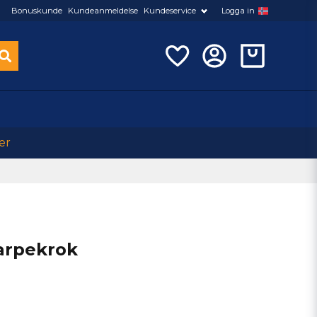
Bonuskunde
Kundeanmeldelse
Kundeservice
Logga in
er
arpekrok