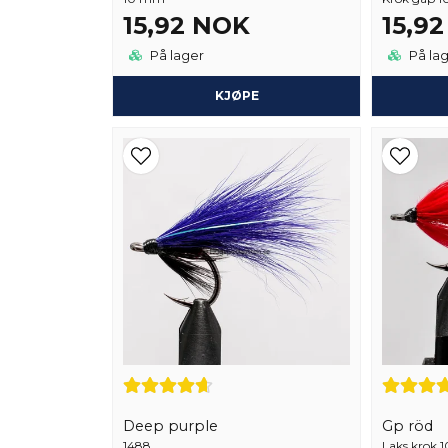
15,92 NOK
15,9
På lager
På la
KJØPE
Deep purple
Gp röd
1488
Laks krok