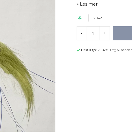
Les mer
2043
-
+
Bestill før kl 14:00 og vi sen