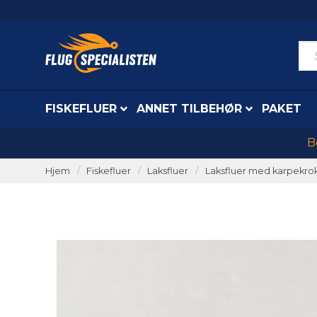
FISKEFLUER
ANNET TILBEHØR
PAKET
B
Hjem
Fiskefluer
Laksfluer
Laksfluer med karpekro