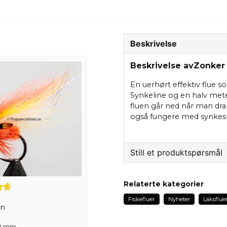
Beskrivelse
Beskrivelse avZonker
En uerhørt effektiv flue s
Synkeline og en halv me
fluen går ned når man drar
også fungere med synkesp
Still et produktspørsmål
question
Spør oss om noe om de
Relaterte kategorier
Fiskefluer
Nyheter
Laksflue
en
10 mm