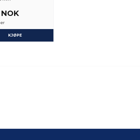
2 NOK
ger
KJØPE