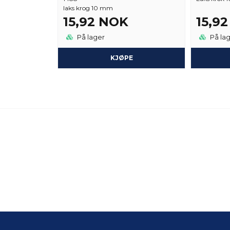
laks krog 10 mm
15,92 NOK
15,9
På lager
På la
KJØPE