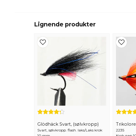
Lignende produkter
Glödhäck Svart, (sølvkropp)
Trikolor
Svart, sølvkropp. flash. laks/Laks krok
2235
10 mm
Krok gap 