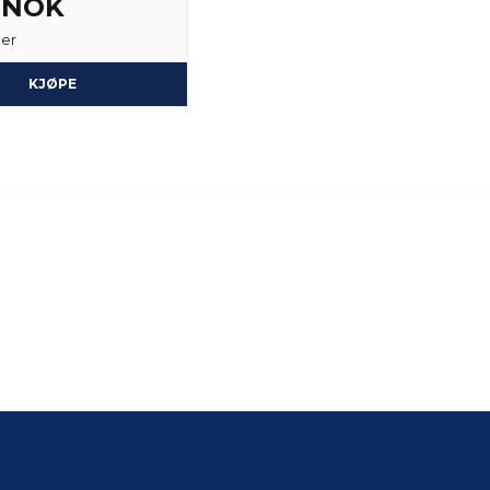
3 NOK
ger
KJØPE