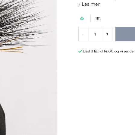
Les mer
1111
-
+
Bestill før kl 14:00 og vi sen