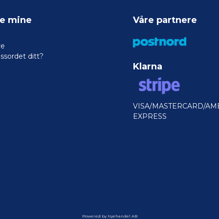
ne mine
Våre partnere
re
ssordet ditt?
Klarna
VISA/MASTERCARD/AM
EXPRESS
Powered by Nyehandel AB