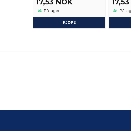
17,53 NOK
17,5
På lager
På la
KJØPE