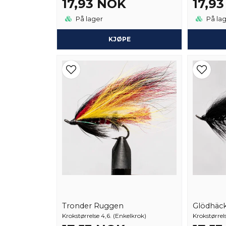
17,93 NOK
17,9
På lager
På la
KJØPE
Tronder Ruggen
Glödhäc
Krokstørrelse 4,6. (Enkelkrok)
Krokstørrel