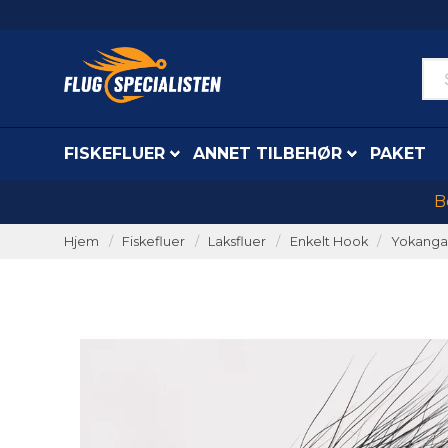
FISKEFLUER
ANNET TILBEHØR
PAKET
B
Hjem
Fiskefluer
Laksfluer
Enkelt Hook
Yokanga