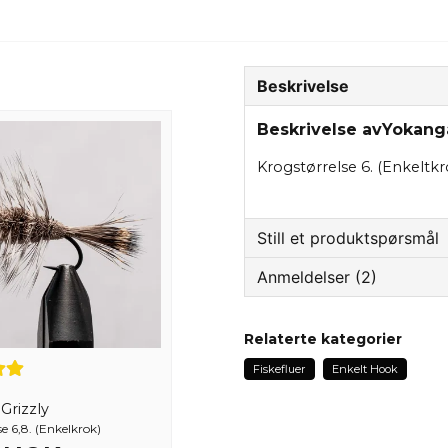
Beskrivelse
Beskrivelse avYokang
Krogstørrelse 6. (Enkeltkr
Still et produktspørsmål
Anmeldelser (2)
question
Spør oss om noe om de
Roger
Relaterte kategorier
1 år siden
Fiskefluer
Enkelt Hook
name
Dragan
Navn
rizzly
1 år siden
se 6,8. (Enkelkrok)