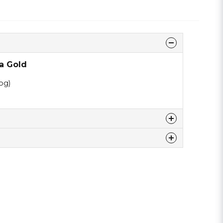
a Gold
og)
tte produktet...
email
Epostadresse