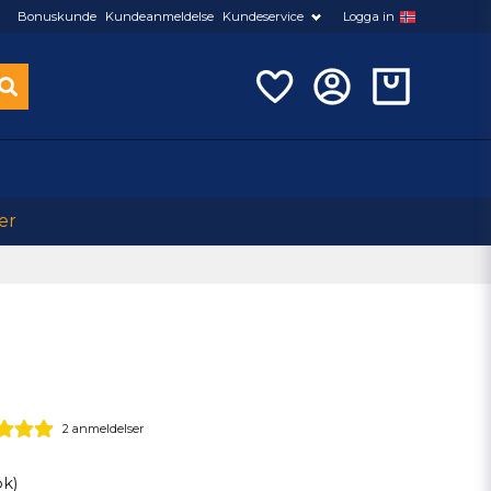
Bonuskunde
Kundeanmeldelse
Kundeservice
Logga in
er
2 anmeldelser
ok)