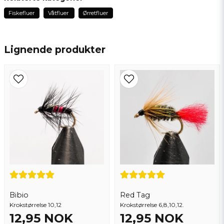
10 måneder siden
Fiskefluer
Våtfluer
Ørretfluer
Kanonfina
name
Navn
Yvonne
2 år siden
Lignende produkter
email
Epostadresse
Ja, du kan publisere spørsmålet mitt
Bibio
Red Tag
Krokstørrelse 10,12
Send spørsmål
Krokstørrelse 6,8,10,12.
12,95 NOK
12,95 NOK