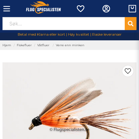
Betal med Klarna eller kort | Høy kvalitet | Raske leveranser
Hjem
Fiskefluer
Våtfluer
Verre enn minken