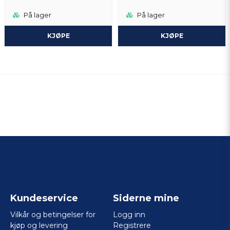
På lager
På lager
KJØPE
KJØPE
Kundeservice
Siderne mine
Vilkår og betingelser for
Logg inn
kjøp og levering
Registrere