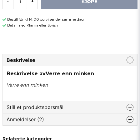
KJØPE
-
+
Bestill før kl 14:00 og vi sender samme dag
Betal med Klarna eller Swish
Beskrivelse
Beskrivelse avVerre enn minken
Verre enn minken
Still et produktspørsmål
Anmeldelser (2)
question
Spør oss om noe om dette produktet...
Roy
Relaterte kategorier