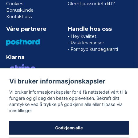
Cookies
Glemt passordet ditt?
Bonuskunde
Kontakt oss
Våre partnere
Handle hos oss
- Høy kvalitet
- Rask leveranser
- Fornøyd kundegaranti
Klarna
Vi bruker informasjonskapsler
VISA/MASTERCARD/AMERICAN
EXPRESS
Vi bruker informasjonskapsler for å få nettstedet vårt til å
fungere og gi deg den beste opplevelsen. Bekreft ditt
samtykke ved å trykke på godkjenn alle eller tilpass via
Følg oss
innstillinger
Facebook
Godkjenn alle