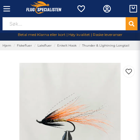
Betal med Klarna eller kort | Høy kvalitet | Raske leveranser
Hjem
Fiskefluer
Laksfluer
Enkelt Hook
Thunder & LIghtning Longtail