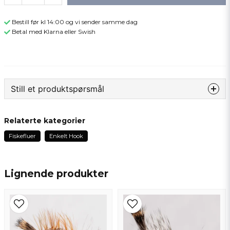
Bestill før kl 14:00 og vi sender samme dag
Betal med Klarna eller Swish
Still et produktspørsmål
question
Spør oss om noe om dette produktet...
Relaterte kategorier
Fiskefluer
Enkelt Hook
name
Navn
Lignende produkter
email
Epostadresse