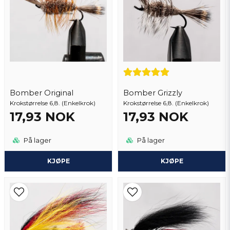
Ja, du kan publisere spørsmålet mitt
Bomber Original
Bomber Grizzly
Krokstørrelse 6,8. (Enkelkrok)
Krokstørrelse 6,8. (Enkelkrok)
17,93 NOK
17,93 NOK
Send spørsmål
På lager
På lager
KJØPE
KJØPE