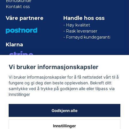
Bonuskunde
Kontakt oss
Våre partnere
Handle hos oss
- Høy kvalitet
- Rask leveranser
- Fornøyd kundegaranti
Klarna
Vi bruker informasjonskapsler
VISA/MASTERCARD/AMERICAN
EXPRESS
Vi bruker informasjonskapsler for å få nettstedet vårt til å
fungere og gi deg den beste opplevelsen. Bekreft ditt
samtykke ved å trykke på godkjenn alle eller tilpass via
Følg oss
innstillinger
Facebook
Godkjenn alle
Innstillinger