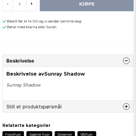
KJØPE
-
+
Bestill før kl 14:00 og vi sender samme dag
Betal med Klarna eller Swish
Beskrivelse
Beskrivelse avSunray Shadow
Sunray Shadow
Still et produktspørsmål
question
Spør oss om noe om dette produktet...
Relaterte kategorier
Fiskefluer
Sjøørret fluer
Streamer
Våtfluer