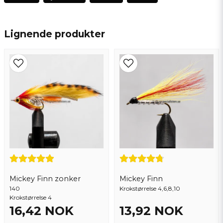
name
Navn
Lignende produkter
email
Epostadresse
Ja, du kan publisere spørsmålet mitt
Mickey Finn zonker
Mickey Finn
140
Krokstørrelse 4,6,8,10
Krokstørrelse 4
16,42 NOK
13,92 NOK
Send spørsmål