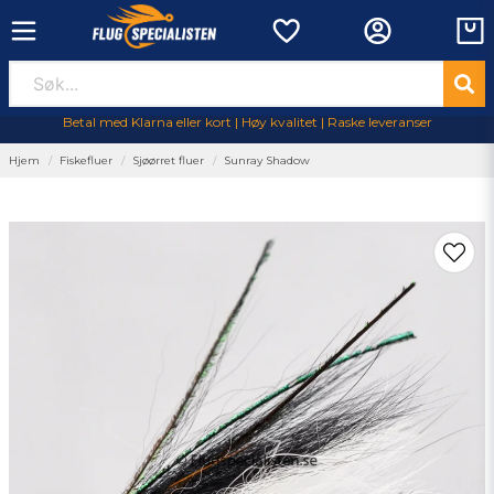
Betal med Klarna eller kort | Høy kvalitet | Raske leveranser
Hjem
Fiskefluer
Sjøørret fluer
Sunray Shadow