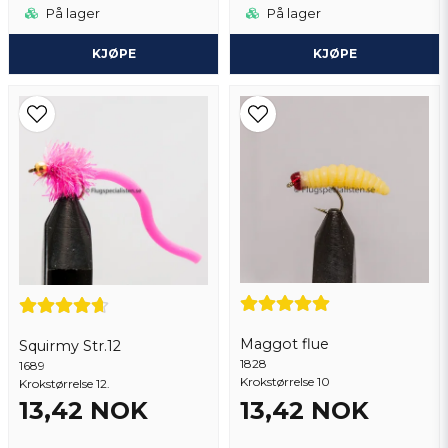
På lager
På lager
KJØPE
KJØPE
Maggot flue
Squirmy Str.12
1828
1689
Krokstørrelse 10
Krokstørrelse 12.
13,42 NOK
13,42 NOK