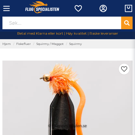
Betal med Klarna eller kort | Høy kvalitet | Raske leveranser
Hjem
Fiskefluer
Squirmy / Maggot
Squirmy