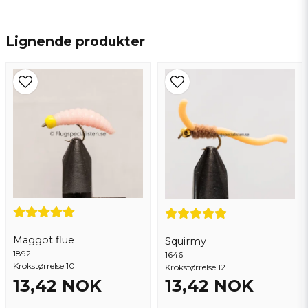
name
Navn
Lignende produkter
email
Epostadresse
Ja, du kan publisere spørsmålet mitt
Maggot flue
Squirmy
1892
1646
Krokstørrelse 10
Krokstørrelse 12
13,42 NOK
13,42 NOK
Send spørsmål