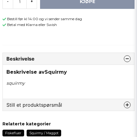
KJØPE
-
+
Bestill før kl 14:00 og vi sender samme dag
Betal med Klarna eller Swish
Beskrivelse
Beskrivelse avSquirmy
squirmy
Still et produktspørsmål
question
Spør oss om noe om dette produktet...
Relaterte kategorier
Fiskefluer
Squirmy / Maggot