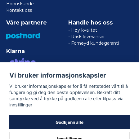
Bonuskunde
Kontakt oss
Våre partnere
Handle hos oss
- Høy kvalitet
- Rask leveranser
- Fornøyd kundegaranti
Klarna
Vi bruker informasjonskapsler
VISA/MASTERCARD/AMERICAN
EXPRESS
Vi bruker informasjonskapsler for å få nettstedet vårt til å
fungere og gi deg den beste opplevelsen. Bekreft ditt
samtykke ved å trykke på godkjenn alle eller tilpass via
Følg oss
innstillinger
Facebook
Godkjenn alle
Innstillinger