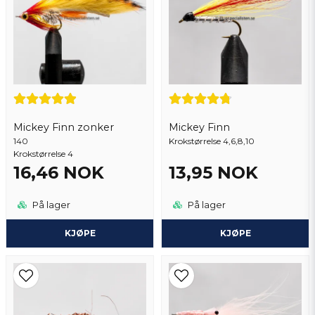
Ja, du kan publisere spørsmålet mitt
Mickey Finn zonker
Mickey Finn
140
Krokstørrelse 4,6,8,10
Krokstørrelse 4
16,46 NOK
13,95 NOK
Send spørsmål
På lager
På lager
KJØPE
KJØPE