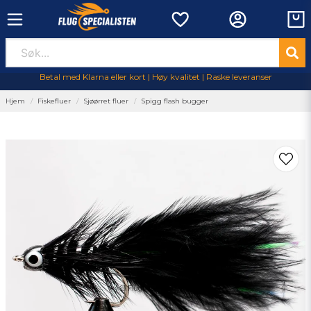
Betal med Klarna eller kort | Høy kvalitet | Raske leveranser
Hjem
Fiskefluer
Sjøørret fluer
Spigg flash bugger