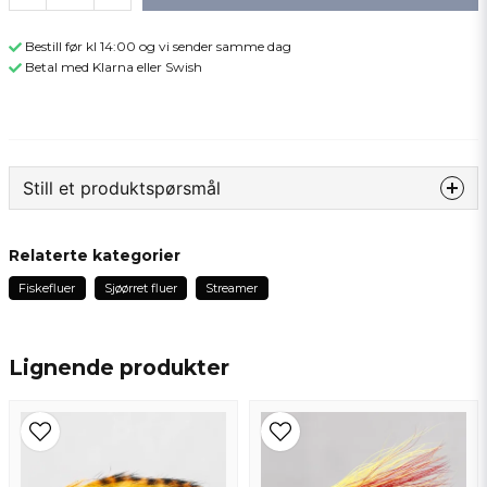
Bestill før kl 14:00 og vi sender samme dag
Betal med Klarna eller Swish
Still et produktspørsmål
question
Spør oss om noe om dette produktet...
Relaterte kategorier
Fiskefluer
Sjøørret fluer
Streamer
name
Navn
Lignende produkter
email
Epostadresse