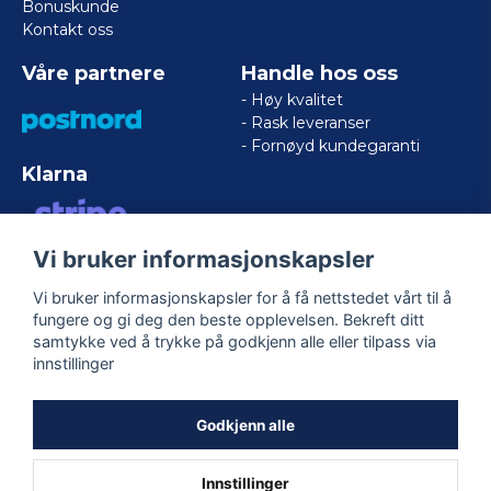
Bonuskunde
Kontakt oss
Våre partnere
Handle hos oss
- Høy kvalitet
- Rask leveranser
- Fornøyd kundegaranti
Klarna
Vi bruker informasjonskapsler
VISA/MASTERCARD/AMERICAN
EXPRESS
Vi bruker informasjonskapsler for å få nettstedet vårt til å
fungere og gi deg den beste opplevelsen. Bekreft ditt
samtykke ved å trykke på godkjenn alle eller tilpass via
Følg oss
innstillinger
Facebook
Godkjenn alle
Innstillinger