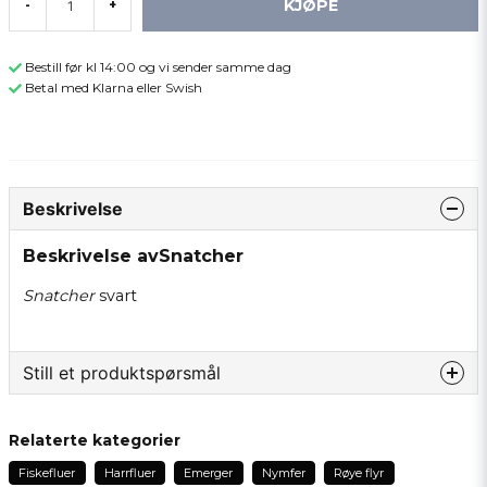
KJØPE
-
+
Bestill før kl 14:00 og vi sender samme dag
Betal med Klarna eller Swish
Beskrivelse
Beskrivelse avSnatcher
Snatcher
svart
Still et produktspørsmål
question
Spør oss om noe om dette produktet...
Relaterte kategorier
Fiskefluer
Harrfluer
Emerger
Nymfer
Røye flyr