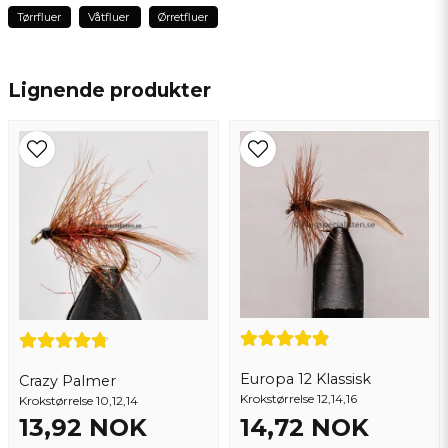
Tørrfluer
Våtfluer
Ørretfluer
name
Navn
Lignende produkter
email
Epostadresse
Ja, du kan publisere spørsmålet mitt
Europa 12 Klassisk
Crazy Palmer
Krokstørrelse 12,14,16
Krokstørrelse 10,12,14
Send spørsmål
13,92 NOK
14,72 NOK