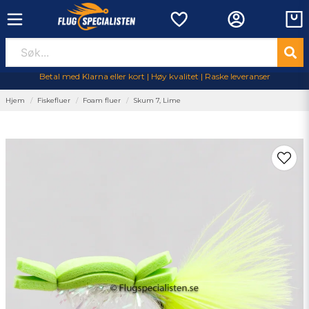
Betal med Klarna eller kort | Høy kvalitet | Raske leveranser
Hjem
Fiskefluer
Foam fluer
Skum 7, Lime