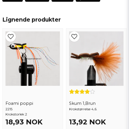
name
Navn
Lignende produkter
email
Epostadresse
Ja, du kan publisere spørsmålet mitt
Foami poppi
Skum 1,Brun
2215
Krokstørrelse 4,6.
Krokstorlek 2
18,93 NOK
13,92 NOK
Send spørsmål