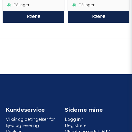
På lager
På lager
KJØPE
KJØPE
Kundeservice
Siderne mine
Vilkår og betingelser for
Logg inn
kjøp og levering
Registrere
Cookies
Glemt passordet ditt?