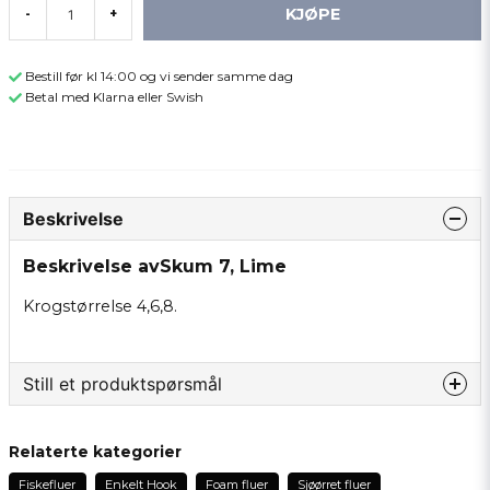
KJØPE
-
+
Bestill før kl 14:00 og vi sender samme dag
Betal med Klarna eller Swish
Beskrivelse
Beskrivelse avSkum 7, Lime
Krogstørrelse 4,6,8.
Still et produktspørsmål
question
Spør oss om noe om dette produktet...
Relaterte kategorier
Fiskefluer
Enkelt Hook
Foam fluer
Sjøørret fluer