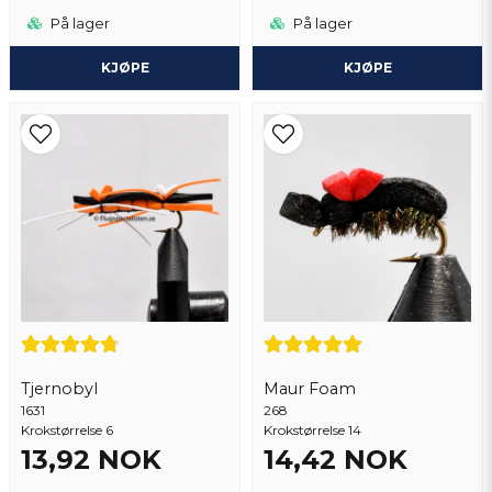
På lager
På lager
KJØPE
KJØPE
Tjernobyl
Maur Foam
1631
268
Krokstørrelse 6
Krokstørrelse 14
13,92 NOK
14,42 NOK