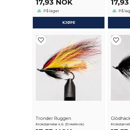
17,93 NOK
17,9
På lager
På la
KJØPE
Tronder Ruggen
Glödhäc
Krokstørrelse 4,6. (Enkelkrok)
Krokstørrel