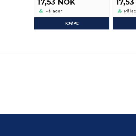
17,53 NOK
17,5
På lager
På la
KJØPE