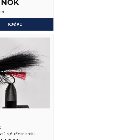
3 NOK
ger
Ja, du kan publiser
KJØPE
k
se 2,4,6. (Enkelkrok)