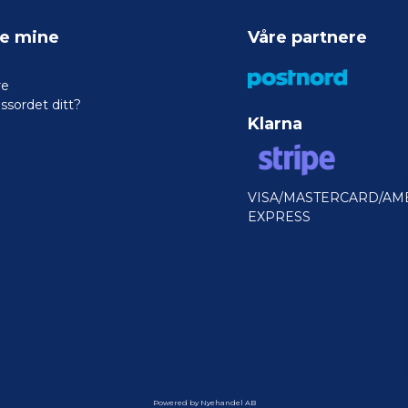
ne mine
Våre partnere
re
ssordet ditt?
Klarna
VISA/MASTERCARD/AM
EXPRESS
Powered by Nyehandel AB