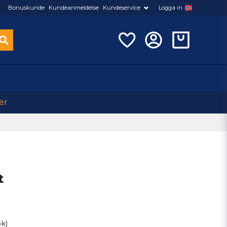
Bonuskunde
Kundeanmeldelse
Kundeservice
Logga in
er
t
ok)