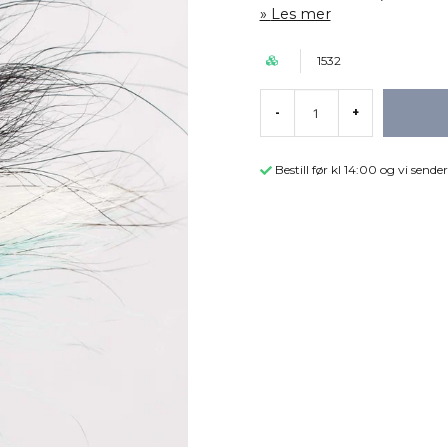
Les mer
1532
-
+
Bestill før kl 14:00 og vi sen