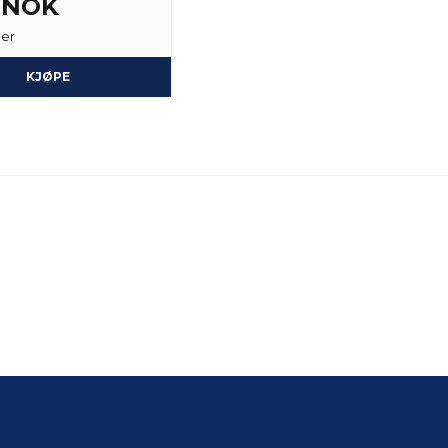
3 NOK
ger
KJØPE