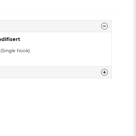
difisert
(Single hook)
tte produktet...
email
Epostadresse