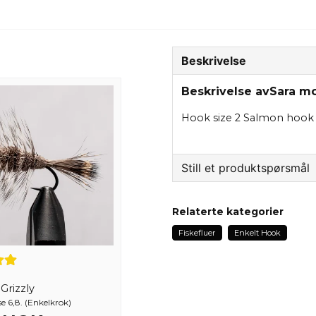
Beskrivelse
Beskrivelse avSara mo
Hook size 2 Salmon hook 
Still et produktspørsmål
question
Spør oss om noe om de
Relaterte kategorier
Fiskefluer
Enkelt Hook
name
Navn
rizzly
se 6,8. (Enkelkrok)