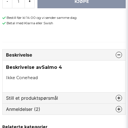
KJØPE
-
+
Bestill før kl 14:00 og vi sender samme dag
Betal med Klarna eller Swish
Beskrivelse
Beskrivelse avSalmo 4
Ikke Conehead
Still et produktspørsmål
Anmeldelser (2)
question
Spør oss om noe om dette produktet...
Vidar
Relaterte kategorier