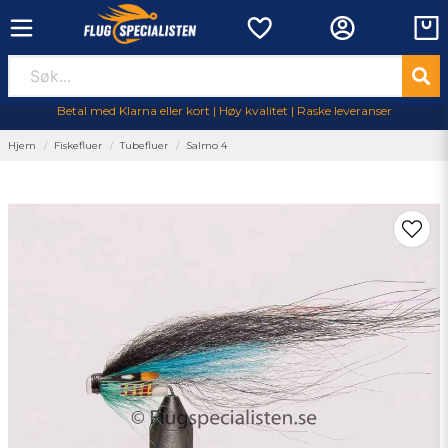
Betal med Klarna eller kort | Høy kvalitet | Raske leveranser
Hjem
Fiskefluer
Tubefluer
Salmo 4