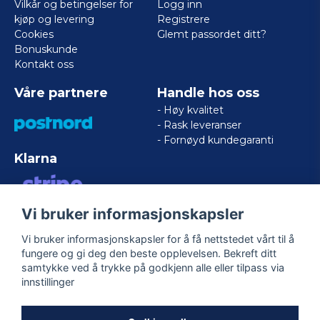
Vilkår og betingelser for
Logg inn
kjøp og levering
Registrere
Cookies
Glemt passordet ditt?
Bonuskunde
Kontakt oss
Våre partnere
Handle hos oss
- Høy kvalitet
- Rask leveranser
- Fornøyd kundegaranti
Klarna
Vi bruker informasjonskapsler
VISA/MASTERCARD/AMERICAN
EXPRESS
Vi bruker informasjonskapsler for å få nettstedet vårt til å
fungere og gi deg den beste opplevelsen. Bekreft ditt
samtykke ved å trykke på godkjenn alle eller tilpass via
Følg oss
innstillinger
Facebook