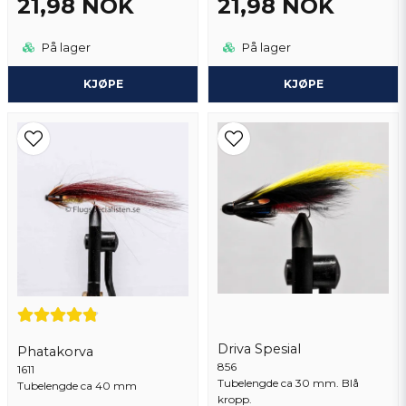
21,98 NOK
21,98 NOK
På lager
På lager
KJØPE
KJØPE
Driva Spesial
Phatakorva
856
1611
Tubelengde ca 30 mm. Blå
Tubelengde ca 40 mm
kropp.