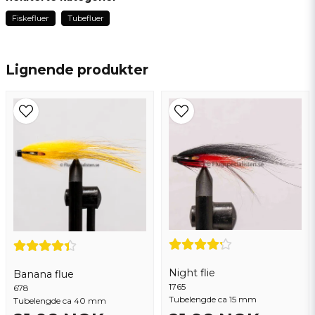
2 år siden
Fiskefluer
Tubefluer
To laks på første fem kast 👍
name
Navn
Sven Olof
3 år siden
Lignende produkter
email
Epostadresse
Ja, du kan publisere spørsmålet mitt
Night flie
Banana flue
1765
678
Send spørsmål
Tubelengde ca 15 mm
Tubelengde ca 40 mm