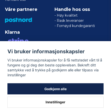
Våre partnere
Handle hos oss
- Høy kvalitet
- Rask leveranser
- Fornøyd kundegaranti
Klarna
Vi bruker informasjonskapsler
VISA/MASTERCARD/AMERICAN
EXPRESS
Vi bruker informasjonskapsler for å få nettstedet vårt til å
fungere og gi deg den beste opplevelsen. Bekreft ditt
samtykke ved å trykke på godkjenn alle eller tilpass via
Følg oss
innstillinger
Facebook
Godkjenn alle
Innstillinger