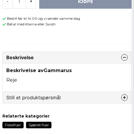
KJØPE
-
+
Bestill før kl 14:00 og vi sender samme dag
Betal med Klarna eller Swish
Beskrivelse
Beskrivelse avGammarus
Reje
Still et produktspørsmål
question
Spør oss om noe om dette produktet...
Relaterte kategorier
Fiskefluer
Sjøørret fluer