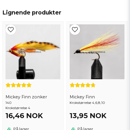
name
Navn
Lignende produkter
email
Epostadresse
Ja, du kan publisere spørsmålet mitt
Mickey Finn zonker
Mickey Finn
140
Krokstørrelse 4,6,8,10
Krokstørrelse 4
16,46 NOK
13,95 NOK
Send spørsmål
På lager
På lager