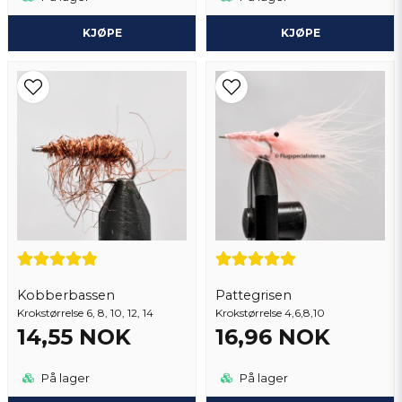
KJØPE
KJØPE
Kobberbassen
Pattegrisen
Krokstørrelse 6, 8, 10, 12, 14
Krokstørrelse 4,6,8,10
14,55 NOK
16,96 NOK
På lager
På lager