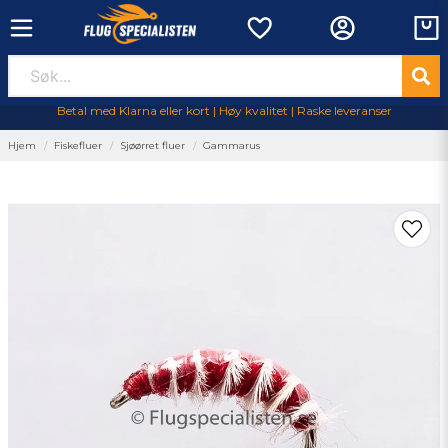
Betal med Klarna eller kort | Høy kvalitet | Raske leveranser
Hjem
Fiskefluer
Sjøørret fluer
Gammarus