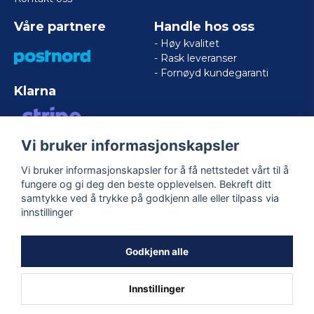
Våre partnere
Handle hos oss
- Høy kvalitet
- Rask leveranser
- Fornøyd kundegaranti
Klarna
Vi bruker informasjonskapsler
VISA/MASTERCARD/AMERICAN
EXPRESS
Vi bruker informasjonskapsler for å få nettstedet vårt til å
fungere og gi deg den beste opplevelsen. Bekreft ditt
samtykke ved å trykke på godkjenn alle eller tilpass via
Følg oss
innstillinger
Facebook
Godkjenn alle
Innstillinger