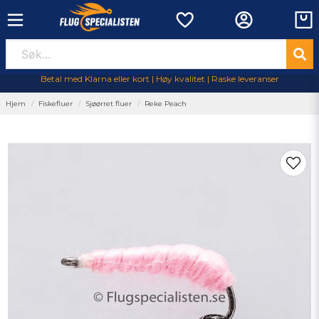
Betal med Klarna eller kort | Høy kvalitet | Raske leveranser
Hjem
Fiskefluer
Sjøørret fluer
Reke Peach