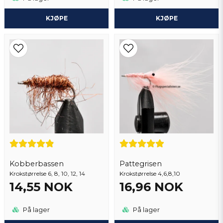
KJØPE
KJØPE
Kobberbassen
Pattegrisen
Krokstørrelse 6, 8, 10, 12, 14
Krokstørrelse 4,6,8,10
14,55 NOK
16,96 NOK
På lager
På lager