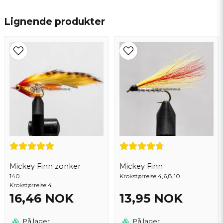
name
Navn
Lignende produkter
email
Epostadresse
Ja, du kan publisere spørsmålet mitt
Mickey Finn zonker
Mickey Finn
140
Krokstørrelse 4,6,8,10
Krokstørrelse 4
16,46 NOK
13,95 NOK
Send spørsmål
På lager
På lager