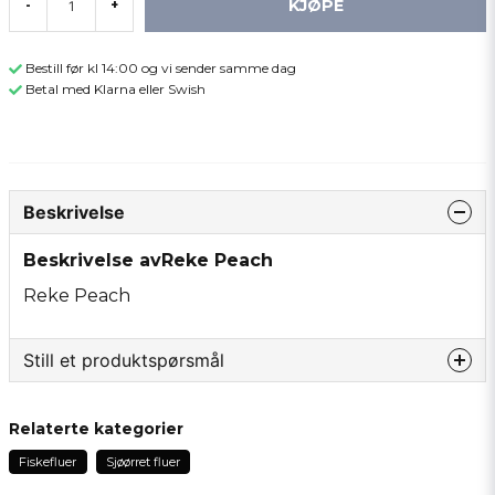
KJØPE
-
+
Bestill før kl 14:00 og vi sender samme dag
Betal med Klarna eller Swish
Beskrivelse
Beskrivelse avReke Peach
Reke Peach
Still et produktspørsmål
question
Spør oss om noe om dette produktet...
Relaterte kategorier
Fiskefluer
Sjøørret fluer