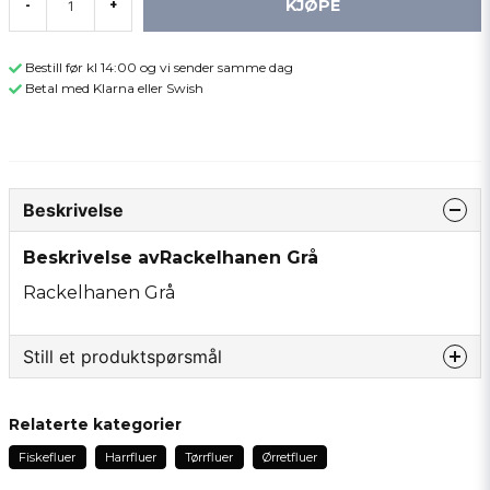
KJØPE
-
+
Bestill før kl 14:00 og vi sender samme dag
Betal med Klarna eller Swish
Beskrivelse
Beskrivelse avRackelhanen Grå
Rackelhanen Grå
Still et produktspørsmål
question
Spør oss om noe om dette produktet...
Relaterte kategorier
Fiskefluer
Harrfluer
Tørrfluer
Ørretfluer