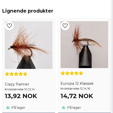
name
Navn
Lignende produkter
email
Epostadresse
Ja, du kan publisere spørsmålet mitt
Europa 12 Klassisk
Crazy Palmer
Krokstørrelse 12,14,16
Krokstørrelse 10,12,14
13,92 NOK
14,72 NOK
Send spørsmål
På lager
På lager