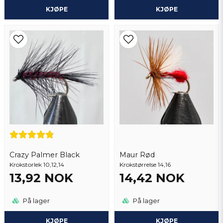
KJØPE
KJØPE
Crazy Palmer Black
Maur Rød
Krokstorlek 10,12,14
Krokstørrelse 14,16
13,92 NOK
14,42 NOK
På lager
På lager
KJØPE
KJØPE