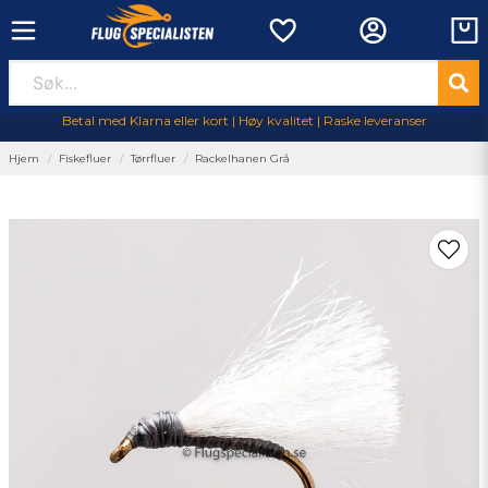
Betal med Klarna eller kort | Høy kvalitet | Raske leveranser
Hjem
Fiskefluer
Tørrfluer
Rackelhanen Grå