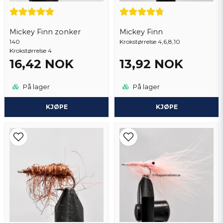
peter
1 år siden
Mickey Finn zonker
Mickey Finn
140
Send spørsmål
Krokstørrelse 4,6,8,10
Kristian
Krokstørrelse 4
2 år siden
16,42 NOK
13,92 NOK
Nermin
På lager
På lager
3 år siden
Anonym
KJØPE
KJØPE
3 år siden