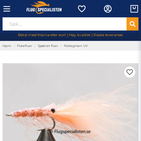
Betal med Klarna eller kort | Høy kvalitet | Raske leveranser
Hjem
Fiskefluer
Sjøørret fluer
Pattegrisen UV