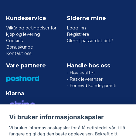
Kundeservice
Siderne mine
Vilkår og betingelser for
Logg inn
kjøp og levering
Registrere
Cookies
Glemt passordet ditt?
Bonuskunde
Kontakt oss
Våre partnere
Handle hos oss
- Høy kvalitet
- Rask leveranser
- Fornøyd kundegaranti
Klarna
Vi bruker informasjonskapsler
VISA/MASTERCARD/AMERICAN
EXPRESS
Vi bruker informasjonskapsler for å få nettstedet vårt til å
fungere og gi deg den beste opplevelsen. Bekreft ditt