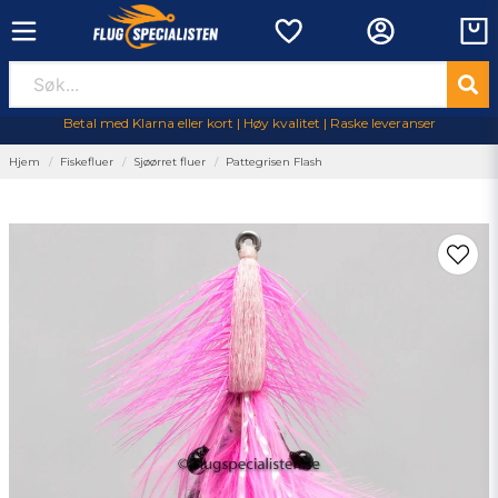
Betal med Klarna eller kort | Høy kvalitet | Raske leveranser
Hjem
Fiskefluer
Sjøørret fluer
Pattegrisen Flash