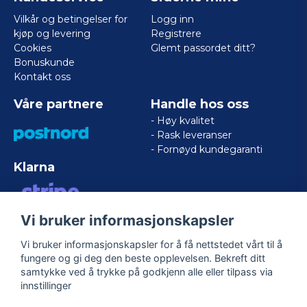
Vilkår og betingelser for
Logg inn
kjøp og levering
Registrere
Cookies
Glemt passordet ditt?
Bonuskunde
Kontakt oss
Våre partnere
Handle hos oss
- Høy kvalitet
- Rask leveranser
- Fornøyd kundegaranti
Klarna
Vi bruker informasjonskapsler
VISA/MASTERCARD/AMERICAN
EXPRESS
Vi bruker informasjonskapsler for å få nettstedet vårt til å
fungere og gi deg den beste opplevelsen. Bekreft ditt
samtykke ved å trykke på godkjenn alle eller tilpass via
Følg oss
innstillinger
Facebook