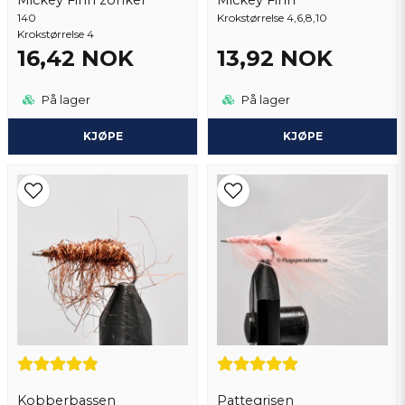
140
Send spørsmål
Krokstørrelse 4,6,8,10
Krokstørrelse 4
16,42 NOK
13,92 NOK
På lager
På lager
KJØPE
KJØPE
Kobberbassen
Pattegrisen