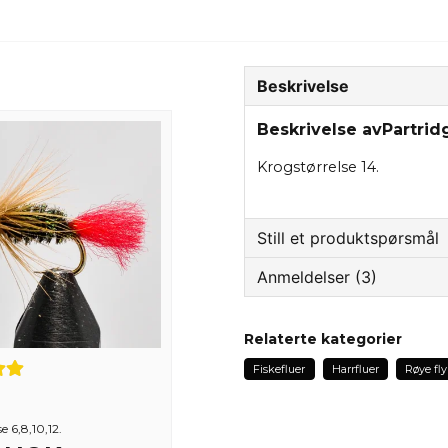
Beskrivelse
Beskrivelse avPartri
Krogstørrelse 14.
Still et produktspørsmål
Anmeldelser (3)
question
Spør oss om noe om de
Conny
Relaterte kategorier
2 år siden
Fiskefluer
Harrfluer
Røye fly
Bra bundna flugor snabb 
name
Navn
Anonym
e 6,8,10,12.
2 år siden