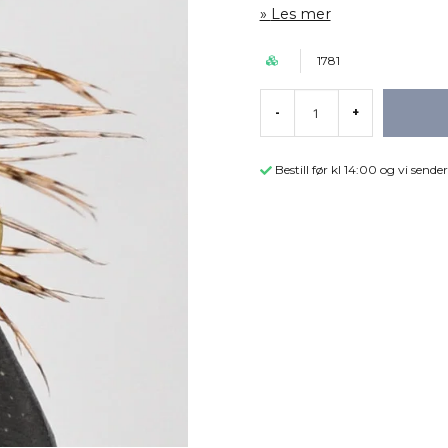
Les mer
1781
-
+
Bestill før kl 14:00 og vi sen