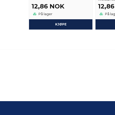
12,86 NOK
12,8
På lager
På la
KJØPE