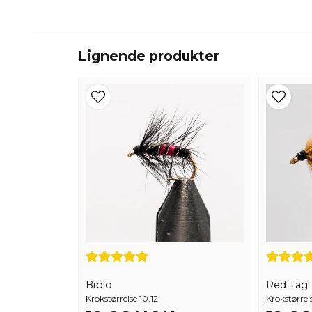
Lignende produkter
Bibio
Red Tag
Krokstørrelse 10,12
Krokstørrels