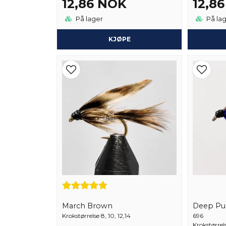
12,86 NOK
12,8
På lager
På la
KJØPE
March Brown
Deep Pu
Krokstørrelse 8, 10, 12,14
696
Krokstørrels