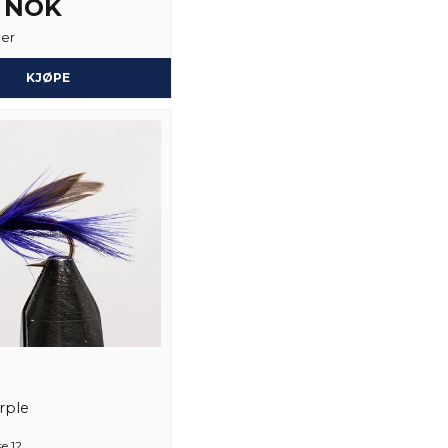
6 NOK
Anonym
ger
Ja, du kan publiser
2 år siden
KJØPE
rple
e 12