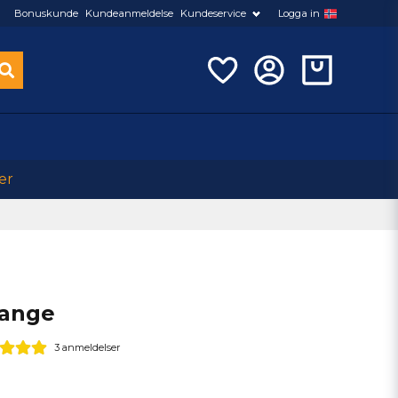
Bonuskunde
Kundeanmeldelse
Kundeservice
Logga in
er
range
3 anmeldelser