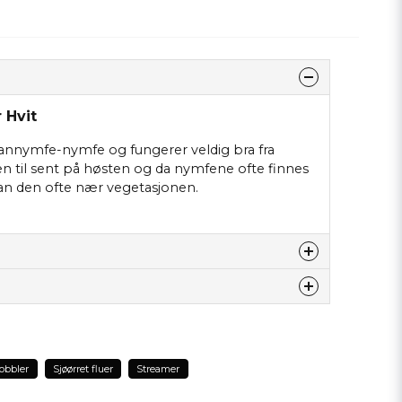
 Hvit
vannymfe-nymfe og fungerer veldig bra fra
til sent på høsten og da nymfene ofte finnes
an den ofte nær vegetasjonen.
tte produktet...
obbler
Sjøørret fluer
Streamer
email
Epostadresse