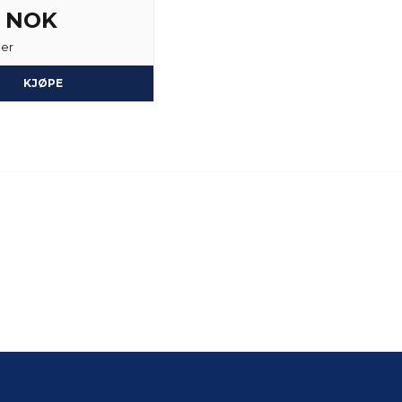
2 NOK
ger
KJØPE