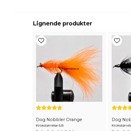
Lignende produkter
Dog Nobbler Orange
Dog Nobb
Krokstørrelse 6,8
Krokstørrel