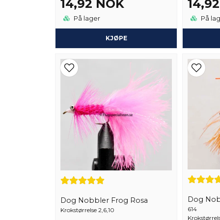
14,92 NOK
14,9
På lager
På la
KJØPE
Dog Nob
Dog Nobbler Frog Rosa
614
Krokstørrelse 2,6,10
Krokstørrel