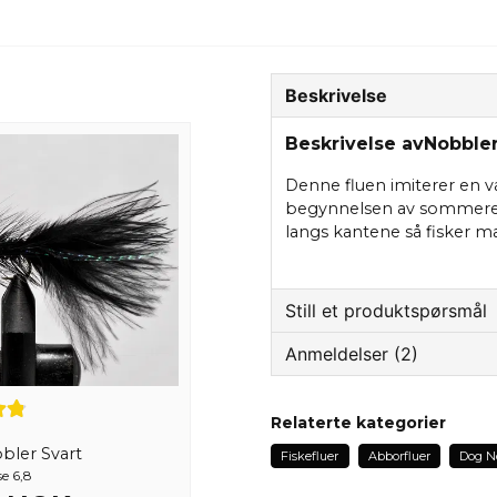
Beskrivelse
Beskrivelse avNobbler
Denne fluen imiterer en 
begynnelsen av sommeren 
langs kantene så fisker m
Still et produktspørsmål
Anmeldelser (2)
question
Spør oss om noe om de
Muhidin
Relaterte kategorier
1 år siden
ler Svart
Fiskefluer
Abborfluer
Dog N
name
se 6,8
Jack
Navn