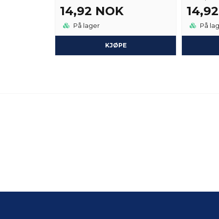
14,92 NOK
14,9
På lager
På la
KJØPE