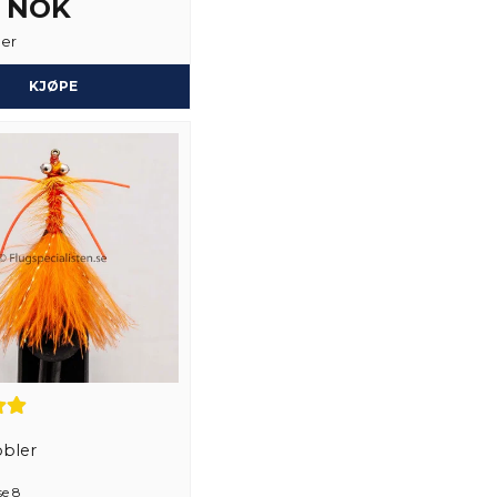
2 NOK
2 år siden
ger
KJØPE
Ja, du kan publiser
bler
se 8