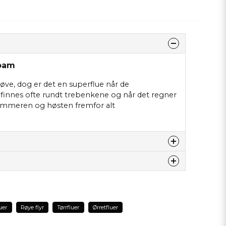
Foam
prøve, dog er det en superflue når de
finnes ofte rundt trebenkene og når det regner
Sommeren og høsten fremfor alt
tte produktet...
uer
Røye flyr
Tørrfluer
Ørretfluer
email
Epostadresse