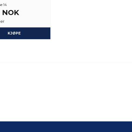
se 14
2 NOK
ger
KJØPE