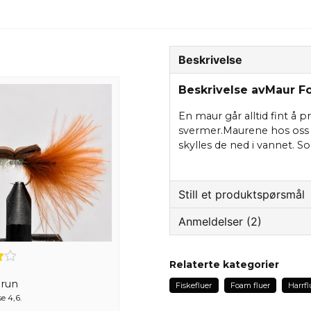
Beskrivelse
Beskrivelse avMaur 
En maur går alltid fint å 
svermer.Maurene hos oss 
skylles de ned i vannet. 
Still et produktspørsmål
Anmeldelser (2)
question
Spør oss om noe om de
Lars Staffan
Relaterte kategorier
2 år siden
Brun
Fiskefluer
Foam fluer
Harrfl
name
e 4,6.
Jan
Navn