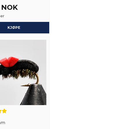
2 år siden
2 NOK
ger
Ja, du kan publiser
KJØPE
am