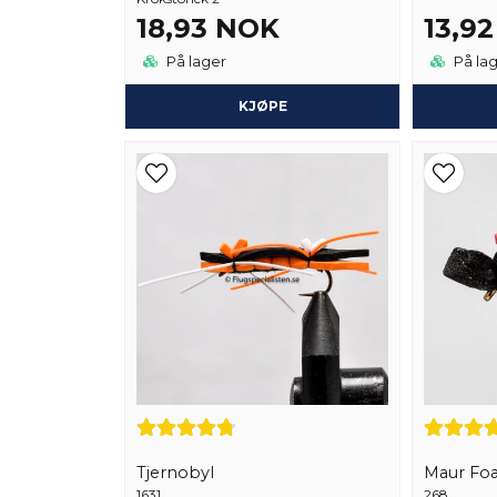
18,93 NOK
13,9
På lager
På la
KJØPE
Tjernobyl
Maur Fo
1631
268