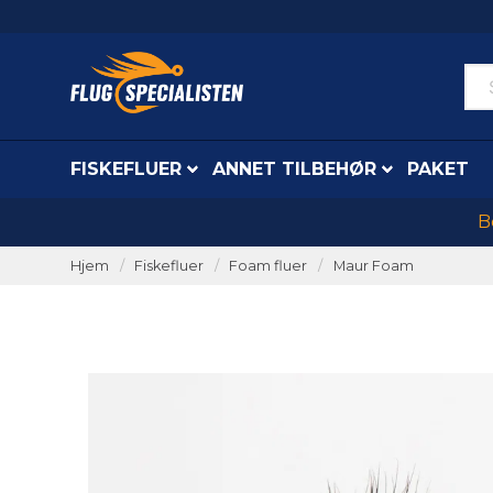
FISKEFLUER
ANNET TILBEHØR
PAKET
B
Hjem
Fiskefluer
Foam fluer
Maur Foam