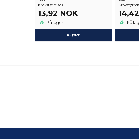
Krokstørrelse 6
Krokstørrel
13,92 NOK
14,4
På lager
På la
KJØPE