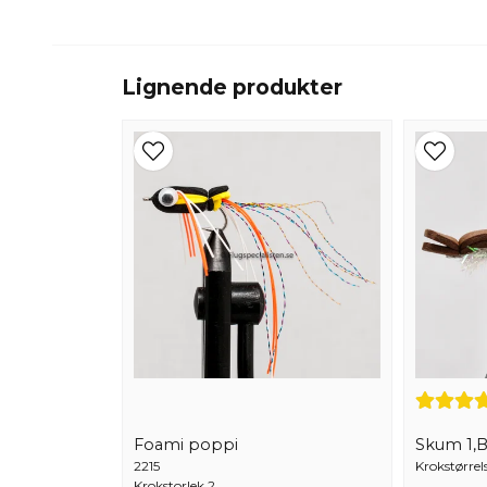
Lignende produkter
Foami poppi
Skum 1,
2215
Krokstørrels
Krokstorlek 2