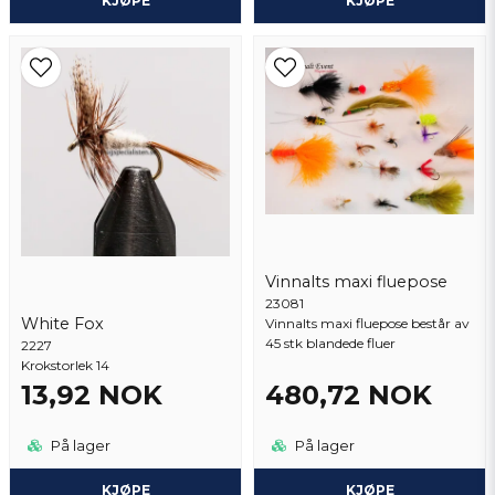
KJØPE
KJØPE
Vinnalts maxi fluepose
23081
White Fox
Vinnalts maxi fluepose består av
45 stk blandede fluer
2227
Krokstorlek 14
13,92 NOK
480,72 NOK
På lager
På lager
KJØPE
KJØPE