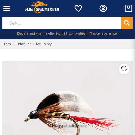
Betal med Klarna eller kort | Høy kvalitet | Raske leveranser
Hjem
Fiskefluer
Mc Chinty