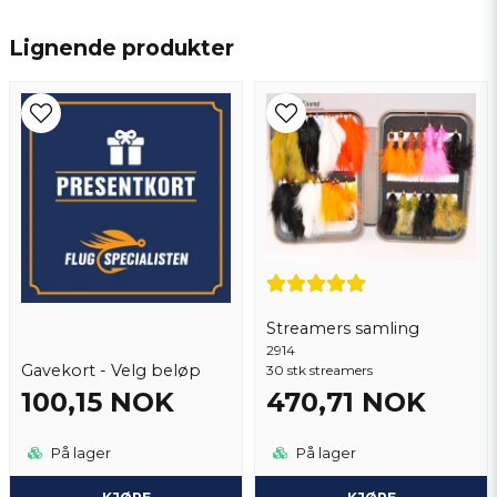
name
Navn
Lignende produkter
email
Epostadresse
Ja, du kan publisere spørsmålet mitt
Streamers samling
2914
Gavekort - Velg beløp
30 stk streamers
100,15 NOK
470,71 NOK
Send spørsmål
På lager
På lager