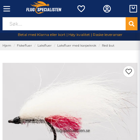
Betal med Klarna eller kort | Høy kvalitet | Raske leveranser
Hjem
Fiskefluer
Laksfluer
Laksfluer med karpekrok
Red but