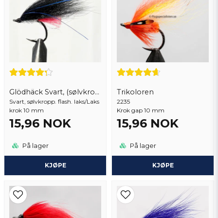
Ja, du kan publisere spørsmålet mitt
Glödhäck Svart, (sølvkropp)
Trikoloren
Svart, sølvkropp. flash. laks/Laks
2235
krok 10 mm
Krok gap 10 mm
15,96 NOK
15,96 NOK
Send spørsmål
På lager
På lager
KJØPE
KJØPE