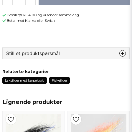
Bestill før kl 14:00 og vi sender samme dag
Betal med Klarna eller Swish
Still et produktspørsmål
question
Spør oss om noe om dette produktet...
Relaterte kategorier
Laksfluer med karpekrok
Fiskefluer
name
Navn
Lignende produkter
email
Epostadresse