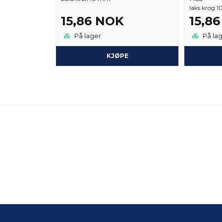
laks krog 
15,86 NOK
15,8
På lager
På la
KJØPE