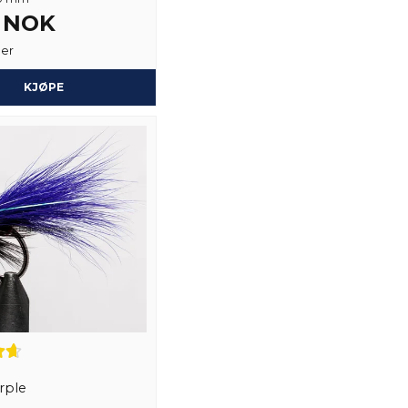
6 NOK
ger
KJØPE
rple