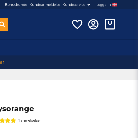
Bonuskunde
Kundeanmeldelse
Kundeservice
Logga in
er
lysorange
1 anmeldelser