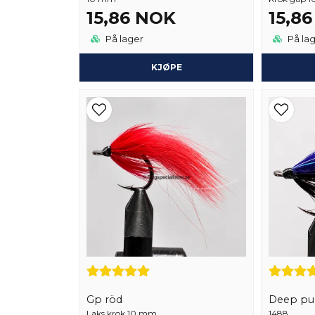
15,86 NOK
15,8
På lager
På la
KJØPE
Gp röd
Deep pu
Laks krok 10 mm
1488