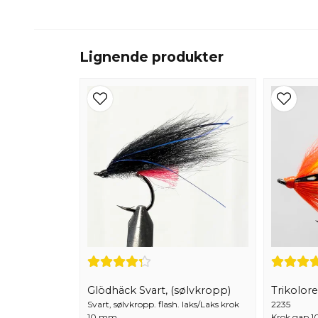
Lignende produkter
Glödhäck Svart, (sølvkropp)
Trikolor
Svart, sølvkropp. flash. laks/Laks krok
2235
10 mm
Krok gap 