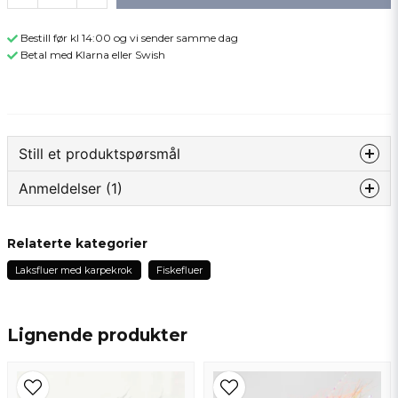
Bestill før kl 14:00 og vi sender samme dag
Betal med Klarna eller Swish
Still et produktspørsmål
Anmeldelser (1)
question
Spør oss om noe om dette produktet...
Brian
Relaterte kategorier
4 måneder siden
Laksfluer med karpekrok
Fiskefluer
name
Navn
Lignende produkter
email
Epostadresse