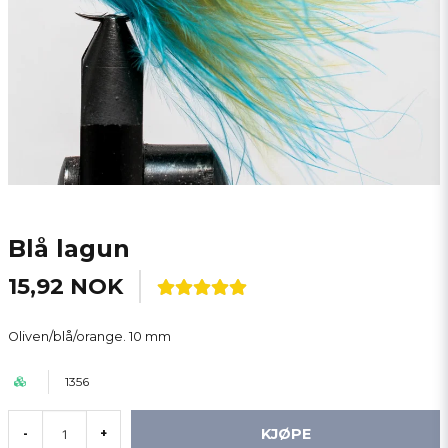
Blå lagun
15,92 NOK
Oliven/blå/orange. 10 mm
1356
KJØPE
-
+