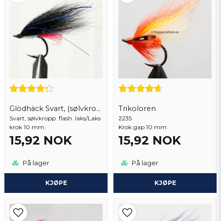
Ja, du kan publisere spørsmålet mitt
Glödhäck Svart, (sølvkropp)
Trikoloren
Svart, sølvkropp. flash. laks/Laks
Send spørsmål
2235
krok 10 mm
Krok gap 10 mm
15,92 NOK
15,92 NOK
På lager
På lager
KJØPE
KJØPE