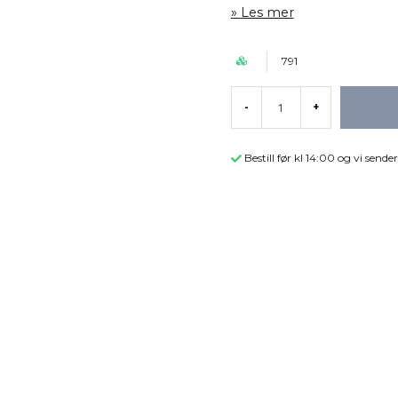
Les mer
791
-
+
Bestill før kl 14:00 og vi sen