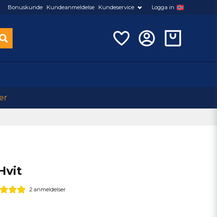
Bonuskunde
Kundeanmeldelse
Kundeservice
Logga in
er
Hvit
2 anmeldelser