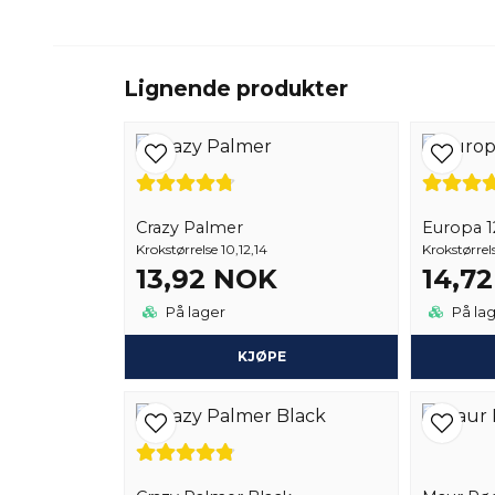
Lignende produkter
Crazy Palmer
Europa 12
Krokstørrelse 10,12,14
Krokstørrels
13,92 NOK
14,7
På lager
På la
KJØPE