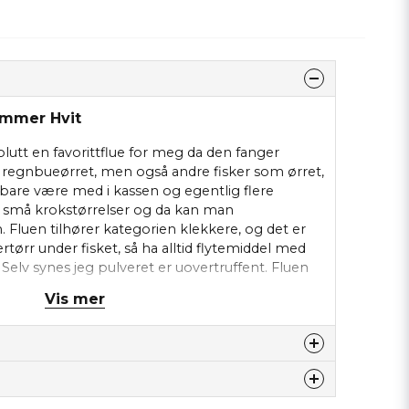
ammer Hvit
utt en favorittflue for meg da den fanger
re regnbueørret, men også andre fisker som ørret,
bare være med i kassen og egentlig flere
ig små krokstørrelser og da kan man
luen tilhører kategorien klekkere, og det er
ertørr under fisket, så ha alltid flytemiddel med
Selv synes jeg pulveret er uovertruffent. Fluen
en og i vår innsjø trenger man ikke røre fluen,
Vis mer
tter en fin prestasjon. Så tynn fortom som man
tte produktet...