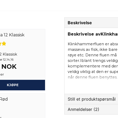
Beskrivelse
Beskrivelse avKlinkh
Klinkhammerfluen er absol
massevis av fisk, ikke ba
 Klassisk
røye etc. Denne fluen må 
e 12,14,16
sorter.Iblant trengs veld
2 NOK
komplementere med den. F
veldig viktig at den er sup
ger
når denne fluen benyttes. 
skal henge i overflatehinn
KJØPE
bare la den ligge stille e
klarer.
Still et produktspørsmål
Anmeldelser (2)
question
Spør oss om noe om de