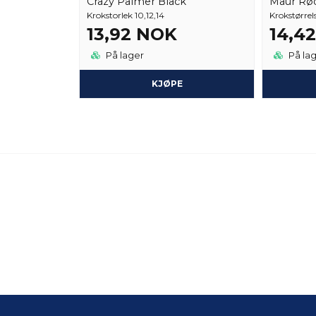
Crazy Palmer Black
Maur Rø
Krokstorlek 10,12,14
Krokstørrels
13,92 NOK
14,4
På lager
På la
KJØPE