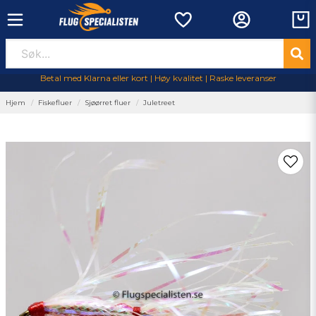
Betal med Klarna eller kort | Høy kvalitet | Raske leveranser
Hjem
Fiskefluer
Sjøørret fluer
Juletreet