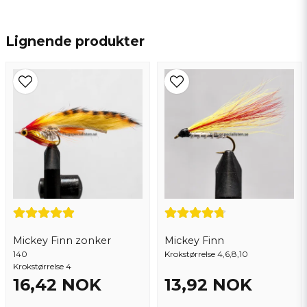
name
Navn
Lignende produkter
email
Epostadresse
Ja, du kan publisere spørsmålet mitt
Mickey Finn zonker
Mickey Finn
140
Krokstørrelse 4,6,8,10
Krokstørrelse 4
16,42 NOK
13,92 NOK
Send spørsmål