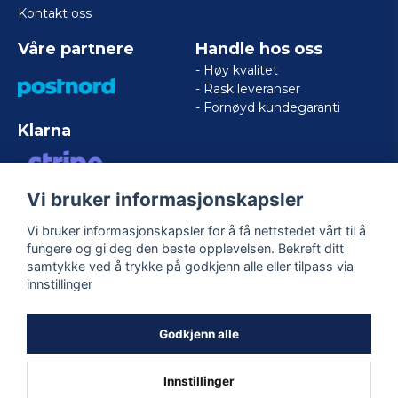
Kontakt oss
Våre partnere
Handle hos oss
- Høy kvalitet
- Rask leveranser
- Fornøyd kundegaranti
Klarna
Vi bruker informasjonskapsler
VISA/MASTERCARD/AMERICAN
EXPRESS
Vi bruker informasjonskapsler for å få nettstedet vårt til å
fungere og gi deg den beste opplevelsen. Bekreft ditt
samtykke ved å trykke på godkjenn alle eller tilpass via
Følg oss
innstillinger
Facebook
Godkjenn alle
Innstillinger