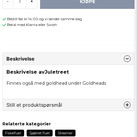
KJØPE
-
+
Bestill før kl 14:00 og vi sender samme dag
Betal med Klarna eller Swish
Beskrivelse
Beskrivelse avJuletreet
Finnes også med goldhead under Goldheads
Still et produktspørsmål
question
Spør oss om noe om dette produktet...
Relaterte kategorier
Fiskefluer
Sjøørret fluer
Streamer