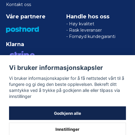
Kontakt oss
Våre partnere
Handle hos oss
- Høy kvalitet
- Rask leveranser
- Fornøyd kundegaranti
Klarna
Vi bruker informasjonskapsler
VISA/MASTERCARD/AMERICAN
EXPRESS
Vi bruker informasjonskapsler for å få nettstedet vårt til å
fungere og gi deg den beste opplevelsen. Bekreft ditt
samtykke ved å trykke på godkjenn alle eller tilpass via
Følg oss
innstillinger
Facebook
Godkjenn alle
Innstillinger