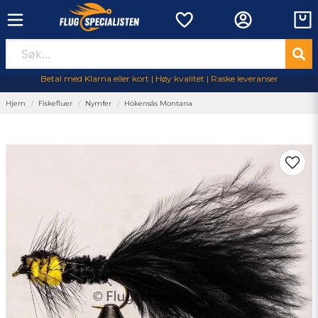
Betal med Klarna eller kort | Høy kvalitet | Raske leveranser
Hjem
Fiskefluer
Nymfer
Hökensås Montana