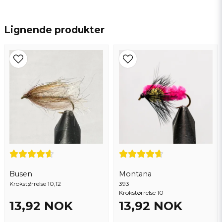
name
Navn
Lignende produkter
email
Epostadresse
Ja, du kan publisere spørsmålet mitt
Busen
Montana
Krokstørrelse 10,12
393
Krokstørrelse 10
13,92 NOK
13,92 NOK
Send spørsmål