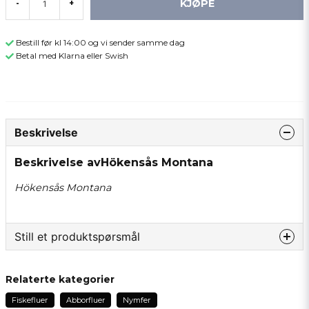
KJØPE
-
+
Bestill før kl 14:00 og vi sender samme dag
Betal med Klarna eller Swish
Beskrivelse
Beskrivelse avHökensås Montana
Hökensås Montana
Still et produktspørsmål
question
Spør oss om noe om dette produktet...
Relaterte kategorier
Fiskefluer
Abborfluer
Nymfer