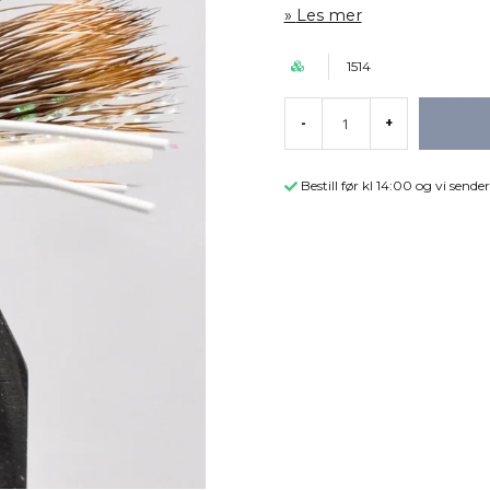
Les mer
1514
-
+
Bestill før kl 14:00 og vi sen