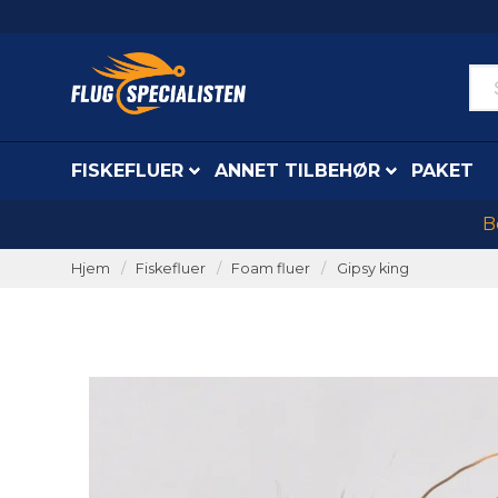
FISKEFLUER
ANNET TILBEHØR
PAKET
B
Hjem
Fiskefluer
Foam fluer
Gipsy king