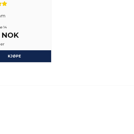
am
se 14
6 NOK
ger
KJØPE