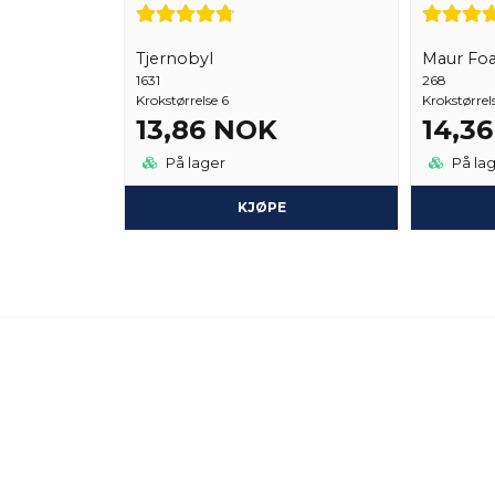
Tjernobyl
Maur Fo
1631
268
Krokstørrelse 6
Krokstørrel
13,86 NOK
14,3
På lager
På la
KJØPE