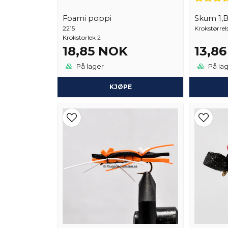
Foami poppi
Skum 1,
2215
Krokstørrels
Krokstorlek 2
18,85 NOK
13,8
På lager
På la
KJØPE