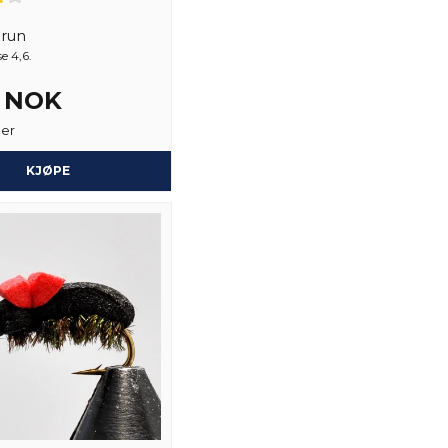
Navn
2 år siden
Brun
Fullständigt suveräna!!!
e 4,6.
Peter
6 NOK
Ja, du kan publiser
2 år siden
ger
Lars-Otto
2 år siden
KJØPE
Thomas
2 år siden
Bästa torrflugan. Funkat h