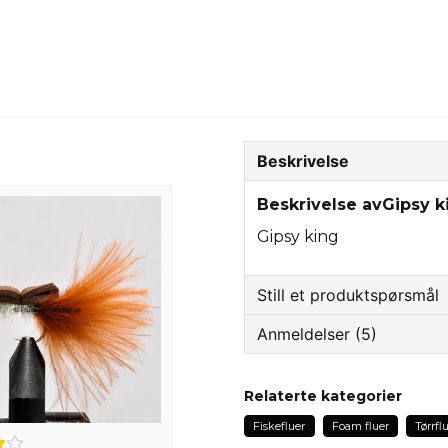
Beskrivelse
Beskrivelse avGipsy k
Gipsy king
Still et produktspørsmål
Anmeldelser (5)
question
Spør oss om noe om de
Fredrik
Relaterte kategorier
1 år siden
Fiskefluer
Foam fluer
Tørrfl
name
Peter