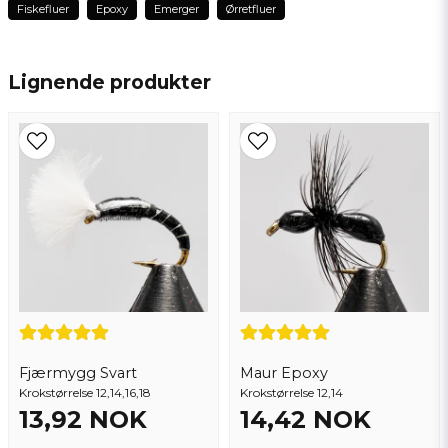
Fiskefluer
Epoxy
Emerger
Ørretfluer
Bra kvalitet, har inte använt den så länge
name
att jag har fått fisk på den. Behöver själv
Navn
förstå när jag kan använda den.
Lignende produkter
Ola
email
3 år siden
Epostadresse
Ja, du kan publisere spørsmålet mitt
Fjærmygg Svart
Maur Epoxy
Krokstørrelse 12,14,16,18
Send spørsmål
Krokstørrelse 12,14
13,92 NOK
14,42 NOK