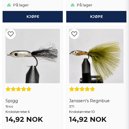
På lager
På lager
KJØPE
KJØPE
Spigg
Janssen's Regnbue
1944
371
Krokstørrelse 6
Krokstørrelse 10
14,92 NOK
14,92 NOK